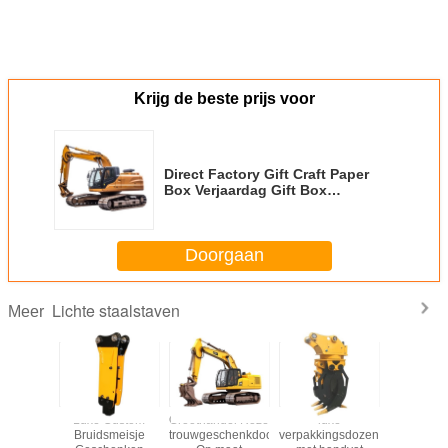
Krijg de beste prijs voor
Direct Factory Gift Craft Paper
Box Verjaardag Gift Box
Cosmetica Verpakkingsdoos
Karton
Doorgaan
Lichte staalstaven
Meer
te luxe
Luxe Custom
Groothandel Roze
luxe
Custom C
papieren
Bruidsmeisje
trouwgeschenkdoos
verpakkingsdozen
Goodie Ker