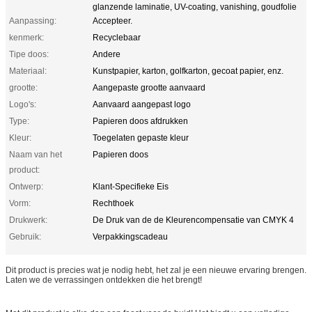
glanzende laminatie, UV-coating, vanishing, goudfolie
Aanpassing:
Accepteer.
kenmerk:
Recyclebaar
Tipe doos:
Andere
Materiaal:
Kunstpapier, karton, golfkarton, gecoat papier, enz.
grootte:
Aangepaste grootte aanvaard
Logo's:
Aanvaard aangepast logo
Type:
Papieren doos afdrukken
Kleur:
Toegelaten gepaste kleur
Naam van het
Papieren doos
product:
Ontwerp:
Klant-Specifieke Eis
Vorm:
Rechthoek
Drukwerk:
De Druk van de de Kleurencompensatie van CMYK 4
Gebruik:
Verpakkingscadeau
Dit product is precies wat je nodig hebt, het zal je een nieuwe ervaring brengen.
Laten we de verrassingen ontdekken die het brengt!