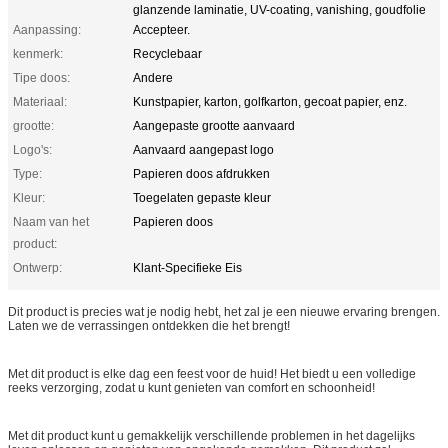
glanzende laminatie, UV-coating, vanishing, goudfolie
Aanpassing:
Accepteer.
kenmerk:
Recyclebaar
Tipe doos:
Andere
Materiaal:
Kunstpapier, karton, golfkarton, gecoat papier, enz.
grootte:
Aangepaste grootte aanvaard
Logo's:
Aanvaard aangepast logo
Type:
Papieren doos afdrukken
Kleur:
Toegelaten gepaste kleur
Naam van het
Papieren doos
product:
Ontwerp:
Klant-Specifieke Eis
Dit product is precies wat je nodig hebt, het zal je een nieuwe ervaring brengen.
Laten we de verrassingen ontdekken die het brengt!
Met dit product is elke dag een feest voor de huid! Het biedt u een volledige
reeks verzorging, zodat u kunt genieten van comfort en schoonheid!
Met dit product kunt u gemakkelijk verschillende problemen in het dagelijks