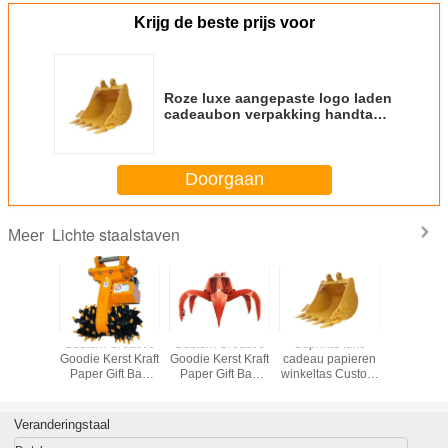
Krijg de beste prijs voor
Roze luxe aangepaste logo laden
cadeaubon verpakking handtas
verpakkingsdoos
Doorgaan
Lichte staalstaven
Meer
Custom Creative
Custom Creative
Geprinte luxe
Luxe C
Goodie Kerst Kraft
Goodie Kerst Kraft
cadeau papieren
Bruidsm
Paper Gift Bag
Paper Gift Bag
winkeltas Custom
Gesche
met je eigen logo
met je eigen logo
winkeltas met
Gasten 
voor Xmas
voor Xmas
logo
Indiase
Decorative Party
Decorative Party
Bruiloft F
Veranderingstaal
Dozen 