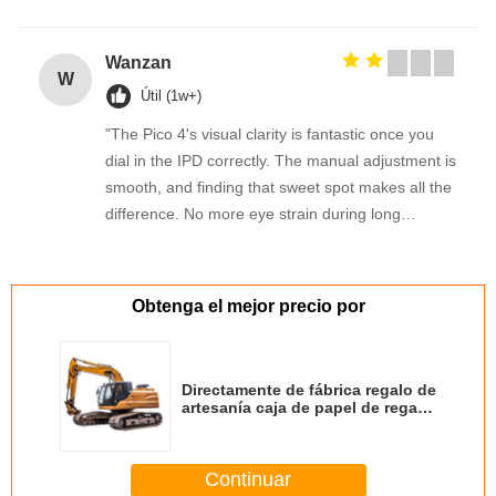
Wanzan
W
Útil (1w+)
"The Pico 4's visual clarity is fantastic once you
dial in the IPD correctly. The manual adjustment is
smooth, and finding that sweet spot makes all the
difference. No more eye strain during long
sessions. Highly recommend taking the time to set
it up properly!""The Pico 4's visual clarity is
fantastic once you dial in the IPD correctly. The
Obtenga el mejor precio por
manual adjustment is smooth, and finding that
sweet spot makes all the difference. No more eye
strain during long sessions. Highly recommend
Directamente de fábrica regalo de
taking the time to set it up properly!""The Pico 4's
artesanía caja de papel de regalo
de cumpleaños caja de regalo de
visual clarity is fantastic once you dial in the IPD
cosméticos de embalaje caja de
correctly. The manual adjustment is smooth, and
cartón
Continuar
finding that sweet spot makes all the difference.