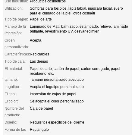
Uso industrial:
Productos cosméticos
Utilización:
Sombras para los ojos, lápiz labial, máscara facial, suero
para el cuidado de la piel, otros cosméti
Tipo de papel:
Papel de arte
Manejo de la
Laminado de Matt, barnizado, estampado, relieve, laminado
brillante, revestimiento UV, desvanecimien
impresión:
Orden
Acepta.
personalizada:
Características:
Reciclables
Tipo de caja:
Las demás
El material:
Papel de arte, cartón de papel, cartón corrugado, papel
recubierto, etc.
tamaño:
Tamaño personalizado aceptado
Logotipo:
Acepta el logotipo personalizado
El tipo:
Impresión de cajas de papel
El color:
Se acepta el color personalizado
Nombre del
Caja de papel
producto:
Diseño:
Requisitos específicos del cliente
Forma de las
Rectángulo