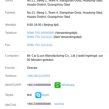
Adres:
No.21, Steeg 1, Team 4, Xiangshan-Dorp, Huadong-Stad,
Huadu-District, Guangzhou-Stad
Fabriek:
No.21, Steeg 1, Team 4, Xiangshan-Dorp, Huadong-Stad,
Huadu-District, Guangzhou-Stad
Werktijd:
9:00-18:00 ( Beijing tijd)
Telefoon:
0086-755-00000000
(Verwerkingstijd)
0086-755-11111111
(Niet Verwerkingstijd)
Fax:
0086-755-11111111
Contacten :
Mr. Cai (Luox Manufacturing Co., Ltd.)
laatst ingelogd: uur
00 Minuten geleden
Functie :
Director
Telefoon :
+8613911115555
+8613488888888
Whatsapp
WHATSAPP :
test
skype
Skype :
+8613488888888
wechat
WeChat :