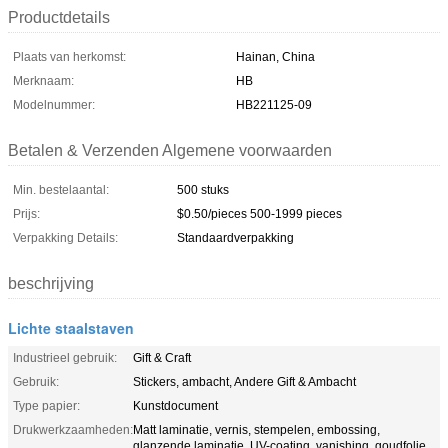
Productdetails
Plaats van herkomst:
Hainan, China
Merknaam:
HB
Modelnummer:
HB221125-09
Betalen & Verzenden Algemene voorwaarden
Min. bestelaantal:
500 stuks
Prijs:
$0.50/pieces 500-1999 pieces
Verpakking Details:
Standaardverpakking
beschrijving
Lichte staalstaven
Industrieel gebruik:
Gift & Craft
Gebruik:
Stickers, ambacht, Andere Gift & Ambacht
Type papier:
Kunstdocument
Drukwerkzaamheden:
Matt laminatie, vernis, stempelen, embossing,
glanzende laminatie, UV-coating, vanishing, goudfolie