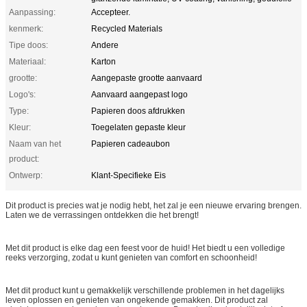
Aanpassing:
Accepteer.
kenmerk:
Recycled Materials
Tipe doos:
Andere
Materiaal:
Karton
grootte:
Aangepaste grootte aanvaard
Logo's:
Aanvaard aangepast logo
Type:
Papieren doos afdrukken
Kleur:
Toegelaten gepaste kleur
Naam van het
Papieren cadeaubon
product:
Ontwerp:
Klant-Specifieke Eis
Dit product is precies wat je nodig hebt, het zal je een nieuwe ervaring brengen.
Laten we de verrassingen ontdekken die het brengt!
Met dit product is elke dag een feest voor de huid! Het biedt u een volledige
reeks verzorging, zodat u kunt genieten van comfort en schoonheid!
Met dit product kunt u gemakkelijk verschillende problemen in het dagelijks
leven oplossen en genieten van ongekende gemakken. Dit product zal