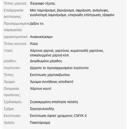
Τύπος χαρτιού:
Έγγραφο τέχνης
Επεξεργασία
Ματ λαμινίρισμα, βερνίρισμα, σφράγιση, ανάγλυφη,
γυαλιστερή λαμινίρισμα, υπεριώδη επίστρωση, εξαφάνι
εκτύπωσης:
Προσαρμοσμένη
Δέξου το.
παραγγελία:
χαρακτηριστικό:
Ανακυκλώσιμο
Τύπος κουτιού:
Άλλα
Υλικό:
Χάρτινα χαρτιά, χαρτόνια, κυματοειδή χαρτόνια,
επικαλυμμένα χαρτιά κλπ.
μέγεθος:
Διορθωμένο μέγεθος
Λογότυπο:
Δέχεστε το προσαρμοσμένο λογότυπο
Τύπος:
Εκτύπωση χαρτοκιβωτίου
Χρώμα:
Χρώμα συνήθειας αποδεκτό
Ονομασία
Χάρτινο κουτί
προϊόντος:
Σχεδιασμός:
Συγκεκριμένη απαίτηση πελάτη
Σχήμα:
Στρογγυλοειδής
Εκτύπωση:
Εκτύπωση όφσετ χρώματος CMYK 4
Χρήση:
Πακετάρισμα