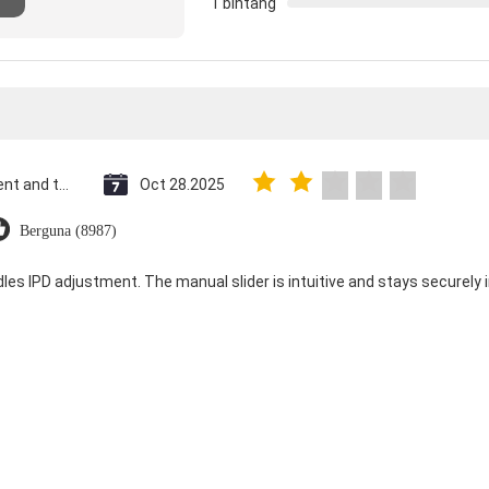
1 bintang
Saint Vincent and the Grenadines
Oct 28.2025
Berguna (8987)
dles IPD adjustment. The manual slider is intuitive and stays securely in