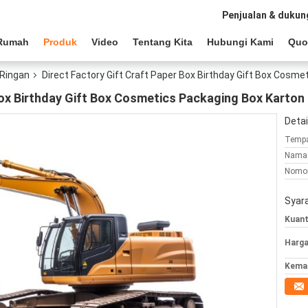
Penjualan & dukun
Rumah
Produk
Video
Tentang Kita
Hubungi Kami
Quo
 Ringan
Direct Factory Gift Craft Paper Box Birthday Gift Box Cosm
Box Birthday Gift Box Cosmetics Packaging Box Karton
Detai
Tempa
Nama 
Nomor
Syar
Kuant
Harga
Kemas