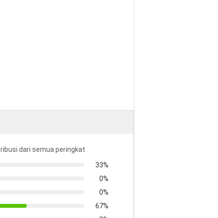
tribusi dari semua peringkat
33%
0%
0%
67%