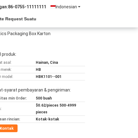
gan:
86-0755-11111111
Indonesian
te Request Suatu
etics Packaging Box Karton
l produk:
t asal:
Hainan, Cina
merek:
HB
 model:
HBK1101--001
at-syarat pembayaran & pengiriman:
itas min Order:
500 buah
$0.62/pieces 500-4999
:
pieces
an rincian:
Kotak-kotak
Kontak