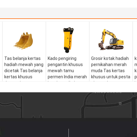
Tas belanja kertas
Kado pengiring
Grosir kotak hadiah
k
hadiah mewah yang
pengantin khusus
pernikahan merah
dicetak Tas belanja
mewah tamu
muda Tas kertas
k
kertas khusus
permen India merah
khusus untuk pesta
p
dengan logo
kotak pernikahan
ulang tahun
k
untuk dekorasi
k
pernikahan