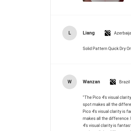
L
Liang
Azerbaij
Solid Pattern Quick Dry
W
Wanzan
Brazil
"The Pico 4's visual clari
spot makes all the differ
Pico 4's visual clarity is
makes all the difference.
4's visual clarity is fant