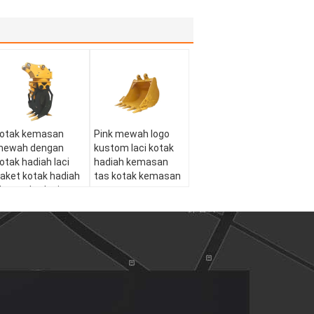
otak kemasan
Pink mewah logo
mewah dengan
kustom laci kotak
otak hadiah laci
hadiah kemasan
aket kotak hadiah
tas kotak kemasan
husus berlapis
ertas mewah