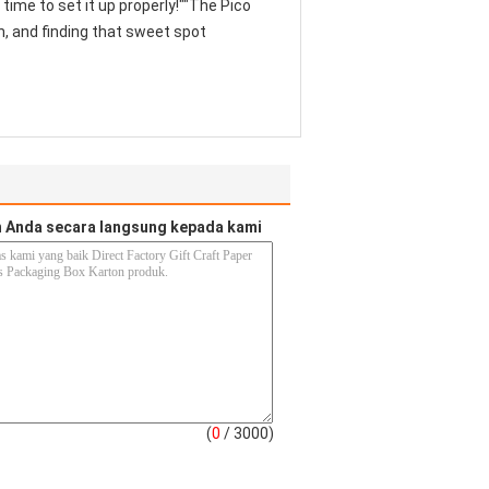
time to set it up properly!""The Pico
th, and finding that sweet spot
 Anda secara langsung kepada kami
(
0
/ 3000)