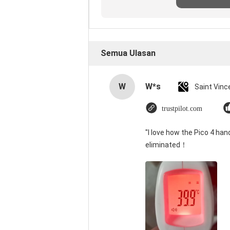
Semua Ulasan
W
W*s
trustpilot.com
"I love how the Pico 4 han
eliminated！