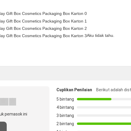
Aku tidak tahu.
Cuplikan Penilaian
Berikut adalah dis
5 bintang
4 bintang
uk pemasok ini
3 bintang
2 bintang
n