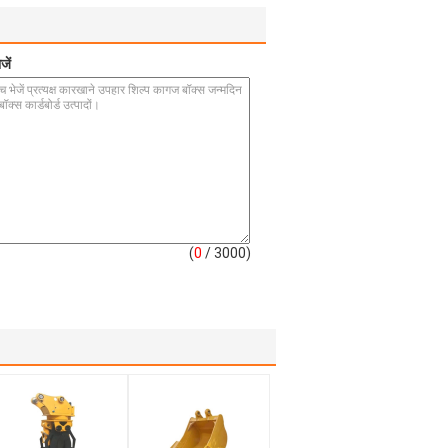
जें
(
0
/ 3000)