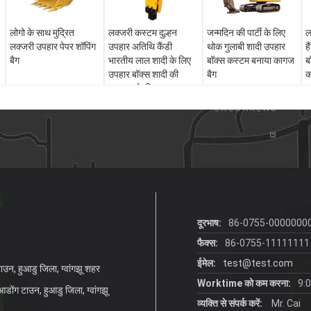
लोगो के साथ मुद्रित
लक्जरी कस्टम दुल्हन
जन्मदिन की पार्टी के लिए
ल
लक्जरी उपहार पेपर शॉपिंग
उपहार अतिथि कैंडी
थोक गुलाबी शादी उपहार
ह
बैग
भारतीय लाल शादी के लिए
बॉक्स कस्टम बनाया कागज
ब
उपहार बॉक्स शादी की
बैग
क
सजावट के लिए उपहार
दूरभाष:
86-0755-0000000
फैक्स:
86-0755-11111111
ईमेल:
test@test.com
ाउन, हुआडु जिला, ग्वांगझू शहर
Worktime को कम करना:
9:
आडोंग टाउन, हुआडु जिला, ग्वांगझू
व्यक्ति से संपर्क करें:
Mr. Cai