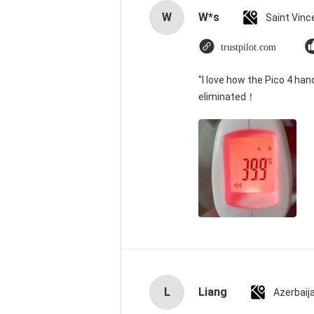
W
W*s
trustpilot.com
"I love how the Pico 4 han
eliminated！
L
Liang
Azerbaij