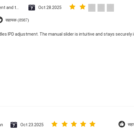
Saint Vincent and the Grenadines
Oct 28.2025
सहायक (8987)
dles IPD adjustment. The manual slider is intuitive and stays securely in
an
Oct 23.2025
सहा