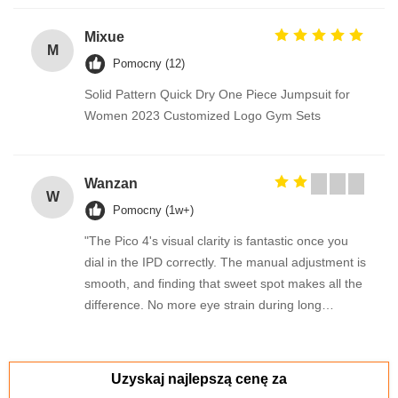
Mixue
M
Pomocny (12)
Solid Pattern Quick Dry One Piece Jumpsuit for
Women 2023 Customized Logo Gym Sets
Wanzan
W
Pomocny (1w+)
"The Pico 4's visual clarity is fantastic once you
dial in the IPD correctly. The manual adjustment is
smooth, and finding that sweet spot makes all the
difference. No more eye strain during long
sessions. Highly recommend taking the time to set
it up properly!""The Pico 4's visual clarity is
fantastic once you dial in the IPD correctly. The
Uzyskaj najlepszą cenę za
manual adjustment is smooth, and finding that