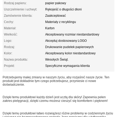
Rodzaj papieru:
papier pakowy
Uszczelnienie i uchwyt:
Rękojeść o długości dłoni
Zamówienie klienta:
Zaakceptować
Cechy:
Materiały z recyklingu
Materiał:
Karton
Wielkość:
Akceptowany rozmiar niestandardowy
Logo:
Akceptuj dostosowany LOGO
Rodzaj:
Drukowanie pudełek papierowych
Kolor:
Akceptowany kolor niestandardowy
Nazwa produktu:
Wesołych Świąt.
Projekt:
Specyficzne wymagania klienta
Potrzebujemy małej zmiany w naszym życiu, aby rozjaśnić nasze życie. Ten
produkt jest dokładnie tym czego potrzebujesz, przyniesie ci nowe
doświadczenie.
Dzięki temu produktowi każdy dzień jest ucztą dla skóry! Zapewnia pełen
zakres pielęgnacji, dzięki czemu możesz cieszyć się komfortem i pięknem!
Dzięki temu produktowi łatwo rozwiążesz różne problemy w codziennym życiu
i cieszysz się bezprecedensową wygodą.Jego przyjazny dla użytkownika