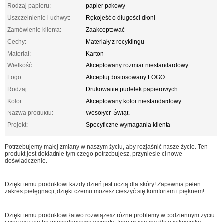
Rodzaj papieru:
papier pakowy
Uszczelnienie i uchwyt:
Rękojeść o długości dłoni
Zamówienie klienta:
Zaakceptować
Cechy:
Materiały z recyklingu
Materiał:
Karton
Wielkość:
Akceptowany rozmiar niestandardowy
Logo:
Akceptuj dostosowany LOGO
Rodzaj:
Drukowanie pudełek papierowych
Kolor:
Akceptowany kolor niestandardowy
Nazwa produktu:
Wesołych Świąt.
Projekt:
Specyficzne wymagania klienta
Potrzebujemy małej zmiany w naszym życiu, aby rozjaśnić nasze życie. Ten
produkt jest dokładnie tym czego potrzebujesz, przyniesie ci nowe
doświadczenie.
Dzięki temu produktowi każdy dzień jest ucztą dla skóry! Zapewnia pełen
zakres pielęgnacji, dzięki czemu możesz cieszyć się komfortem i pięknem!
Dzięki temu produktowi łatwo rozwiążesz różne problemy w codziennym życiu
i cieszysz się bezprecedensową wygodą.Jego przyjazny dla użytkownika