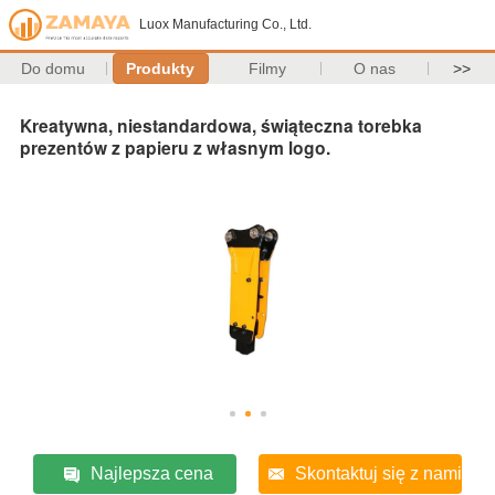
Luox Manufacturing Co., Ltd.
Do domu
Produkty
Filmy
O nas
>>
Kreatywna, niestandardowa, świąteczna torebka
prezentów z papieru z własnym logo.
Najlepsza cena
Skontaktuj się z nami