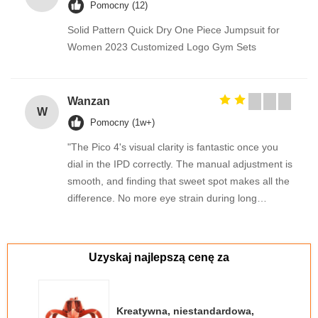
Pomocny (12)
Solid Pattern Quick Dry One Piece Jumpsuit for
Women 2023 Customized Logo Gym Sets
Wanzan
W
Pomocny (1w+)
"The Pico 4's visual clarity is fantastic once you
dial in the IPD correctly. The manual adjustment is
smooth, and finding that sweet spot makes all the
difference. No more eye strain during long
sessions. Highly recommend taking the time to set
it up properly!""The Pico 4's visual clarity is
fantastic once you dial in the IPD correctly. The
Uzyskaj najlepszą cenę za
manual adjustment is smooth, and finding that
sweet spot makes all the difference. No more eye
strain during long sessions. Highly recommend
Kreatywna, niestandardowa,
taking the time to set it up properly!""The Pico 4's