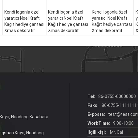
Kendi logonla özel
Kendi logonla özel
Kendi logonla özel
K
yaratıcı Noel Kraft
yaratıcı Noel Kraft
yaratıcı Noel Kraft
y
ı
Kağıt hediye çantası
Kağıt hediye çantası
Kağıt hediye çantası
K
Xmas dekoratif
Xmas dekoratif
Xmas dekoratif
X
partisi için
partisi için
partisi için
p
Tel:
86-0755-00000000
Faks:
86-0755-1111111
E-posta:
test@test.co
n Köyü, Huadong Kasabası,
WorkTime:
9:00-18:00
İlgili kişi:
Mr. Cai
iangshan Köyü, Huadong