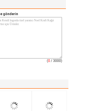
e gönderin
(
0
/ 3000)