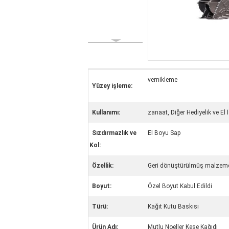
vernikleme
Yüzey işleme:
Kullanımı:
zanaat, Diğer Hediyelik ve El İ
Sızdırmazlık ve
El Boyu Sap
Kol:
Özellik:
Geri dönüştürülmüş malzeme
Boyut:
Özel Boyut Kabul Edildi
Türü:
Kağıt Kutu Baskısı
Ürün Adı:
Mutlu Noeller Kese Kağıdı