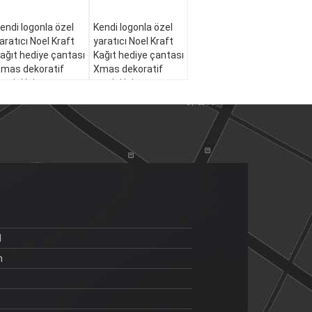
endi logonla özel
Kendi logonla özel
aratıcı Noel Kraft
yaratıcı Noel Kraft
ağıt hediye çantası
Kağıt hediye çantası
mas dekoratif
Xmas dekoratif
artisi için
partisi için
1
m