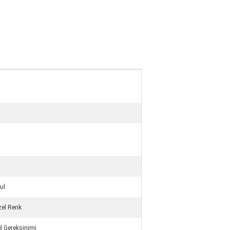
ul
zel Renk
l Gereksinimi