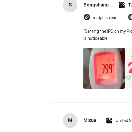
S
Songshang
T
trustpilot.com
"Setting the IPD on my P
is noticeable.
M
Mixue
United 