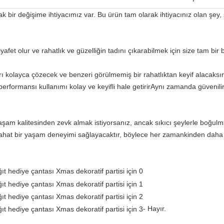
 bir değişime ihtiyacımız var. Bu ürün tam olarak ihtiyacınız olan şey, 
iyafet olur ve rahatlık ve güzelliğin tadını çıkarabilmek için size tam bi
rı kolayca çözecek ve benzeri görülmemiş bir rahatlıktan keyif alacaksı
performansı kullanımı kolay ve keyifli hale getirirAynı zamanda güvenili
aşam kalitesinden zevk almak istiyorsanız, ancak sıkıcı şeylerle boğulm
rahat bir yaşam deneyimi sağlayacaktır, böylece her zamankinden daha 
- Hayır.