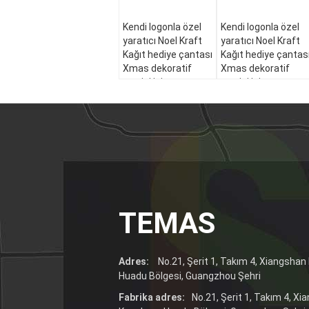
Kendi logonla özel
Kendi logonla özel
yaratıcı Noel Kraft
yaratıcı Noel Kraft
Kağıt hediye çantası
Kağıt hediye çantas
Xmas dekoratif
Xmas dekoratif
partisi için
partisi için
TEMAS
Adres:
No.21, Şerit 1, Takım 4, Xiangsha
Huadu Bölgesi, Guangzhou Şehri
Fabrika adres:
No.21, Şerit 1, Takım 4, X