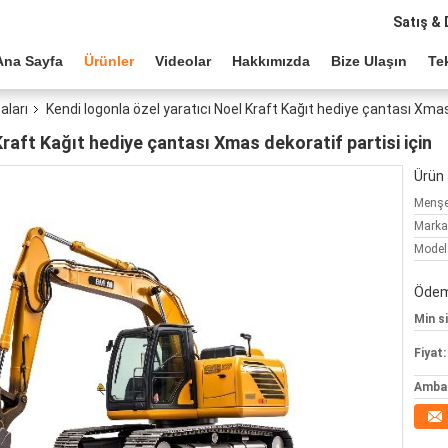
Satış & 
Ana Sayfa
Ürünler
Videolar
Hakkımızda
Bize Ulaşın
Tek
aları
Kendi logonla özel yaratıcı Noel Kraft Kağıt hediye çantası Xmas 
Kraft Kağıt hediye çantası Xmas dekoratif partisi için
Ürün a
Menşe 
Marka
Model
Ödeme
Min si
Fiyat:
Ambala