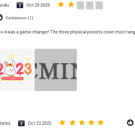
uvalu
Oct 29.2025
Yardımsever (1)
ico 4 was a game-changer! The three physical presets cover most rang
States
Oct 23.2025