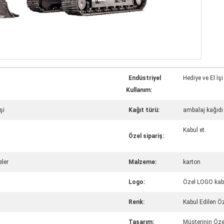
Endüstriyel
Hediye ve El İşi
Kullanım:
şi
Kağıt türü:
ambalaj kağıdı
Kabul et.
Özel sipariş:
ler
Malzeme:
karton
Logo:
Özel LOGO kab
Renk:
Kabul Edilen Ö
Tasarım:
Müşterinin Öze