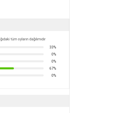
ğıdaki tüm oyların dağılımıdır
33%
0%
0%
67%
0%