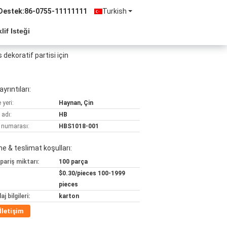
Destek:
86-0755-11111111
Turkish
lif Isteği
dekoratif partisi için
yrıntıları:
yeri:
Haynan, Çin
 adı:
HB
 numarası:
HBS1018-001
 & teslimat koşulları:
pariş miktarı:
100 parça
$0.30/pieces 100-1999
pieces
j bilgileri:
karton
İletişim