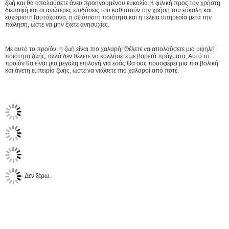
ζωή και θα απολαύσετε άνευ προηγουμένου ευκολία.Η φιλική προς τον χρήστη
διεπαφή και οι ανώτερες επιδόσεις του καθιστούν την χρήση του εύκολη και
ευχάριστηΤαυτόχρονα, η αξιόπιστη ποιότητα και η τέλεια υπηρεσία μετά την
πώληση, ώστε να μην έχετε ανησυχίες.
Με αυτό το προϊόν, η ζωή είναι πιο χαλαρή! Θέλετε να απολαύσετε μια υψηλή
ποιότητα ζωής, αλλά δεν θέλετε να κολλήσετε με βαρετά πράγματα; Αυτό το
προϊόν θα είναι μια μεγάλη επιλογή για εσάς!Θα σας προσφέρει μια πιο βολική
και άνετη εμπειρία ζωής, ώστε να νιώσετε πιο χαλαροί από ποτέ.
- Δεν ξέρω.