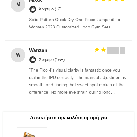
M
Χρήσιμο (12)
Solid Pattern Quick Dry One Piece Jumpsuit for
Women 2023 Customized Logo Gym Sets
Wanzan
W
Χρήσιμο (1w+)
"The Pico 4's visual clarity is fantastic once you
dial in the IPD correctly. The manual adjustment is
smooth, and finding that sweet spot makes all the
difference. No more eye strain during long
sessions. Highly recommend taking the time to set
it up properly!""The Pico 4's visual clarity is
fantastic once you dial in the IPD correctly. The
Αποκτήστε την καλύτερη τιμή για
manual adjustment is smooth, and finding that
sweet spot makes all the difference. No more eye
strain during long sessions. Highly recommend