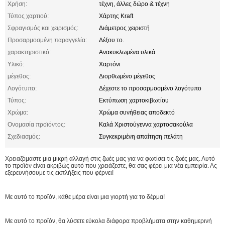
Χρήση:
τέχνη, άλλες δώρο & τέχνη
Τύπος χαρτιού:
Χάρτης Kraft
Σφραγισμός και χειρισμός:
Διάμετρος χειριστή
Προσαρμοσμένη παραγγελία:
Δέξου το.
χαρακτηριστικό:
Ανακυκλωμένα υλικά
Υλικό:
Χαρτόνι
μέγεθος:
Διορθωμένο μέγεθος
Λογότυπο:
Δέχεστε το προσαρμοσμένο λογότυπο
Τύπος:
Εκτύπωση χαρτοκιβωτίου
Χρώμα:
Χρώμα συνήθειας αποδεκτό
Ονομασία προϊόντος:
Καλά Χριστούγεννα χαρτοσακούλα
Σχεδιασμός:
Συγκεκριμένη απαίτηση πελάτη
Χρειαζόμαστε μια μικρή αλλαγή στις ζωές μας για να φωτίσει τις ζωές μας. Αυτό
το προϊόν είναι ακριβώς αυτό που χρειάζεστε, θα σας φέρει μια νέα εμπειρία. Ας
εξερευνήσουμε τις εκπλήξεις που φέρνει!
Με αυτό το προϊόν, κάθε μέρα είναι μια γιορτή για το δέρμα!
Με αυτό το προϊόν, θα λύσετε εύκολα διάφορα προβλήματα στην καθημερινή