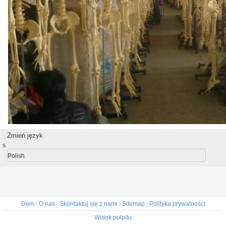
Zmień język
s
Polish
Dom
|
O nas
|
Skontaktuj się z nami
|
Sitemap
|
Polityka prywatności
Widok pulpitu