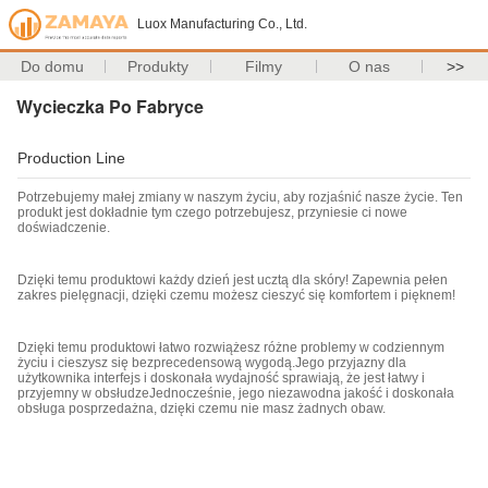
Luox Manufacturing Co., Ltd.
Do domu
Produkty
Filmy
O nas
>>
Wycieczka Po Fabryce
Production Line
Potrzebujemy małej zmiany w naszym życiu, aby rozjaśnić nasze życie. Ten
produkt jest dokładnie tym czego potrzebujesz, przyniesie ci nowe
doświadczenie.
Dzięki temu produktowi każdy dzień jest ucztą dla skóry! Zapewnia pełen
zakres pielęgnacji, dzięki czemu możesz cieszyć się komfortem i pięknem!
Dzięki temu produktowi łatwo rozwiążesz różne problemy w codziennym
życiu i cieszysz się bezprecedensową wygodą.Jego przyjazny dla
użytkownika interfejs i doskonała wydajność sprawiają, że jest łatwy i
przyjemny w obsłudzeJednocześnie, jego niezawodna jakość i doskonała
obsługa posprzedażna, dzięki czemu nie masz żadnych obaw.