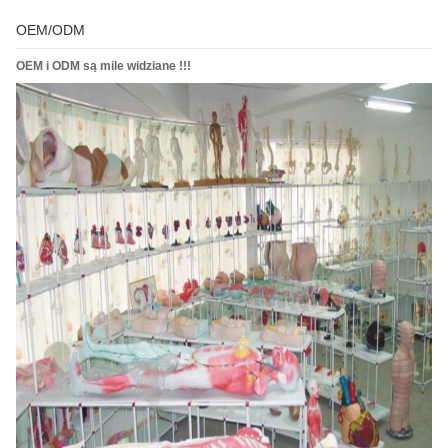
OEM/ODM
OEM i ODM są mile widziane !!!