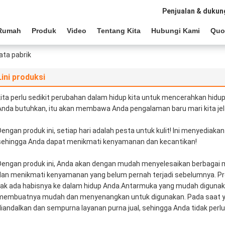
Penjualan & dukun
Rumah
Produk
Video
Tentang Kita
Hubungi Kami
Quo
ata pabrik
Lini produksi
kita perlu sedikit perubahan dalam hidup kita untuk mencerahkan hidup 
Anda butuhkan, itu akan membawa Anda pengalaman baru mari kita je
Dengan produk ini, setiap hari adalah pesta untuk kulit! Ini menyedia
sehingga Anda dapat menikmati kenyamanan dan kecantikan!
Dengan produk ini, Anda akan dengan mudah menyelesaikan berbagai m
dan menikmati kenyamanan yang belum pernah terjadi sebelumnya. P
tak ada habisnya ke dalam hidup Anda.Antarmuka yang mudah digunaka
membuatnya mudah dan menyenangkan untuk digunakan. Pada saat ya
diandalkan dan sempurna layanan purna jual, sehingga Anda tidak perlu