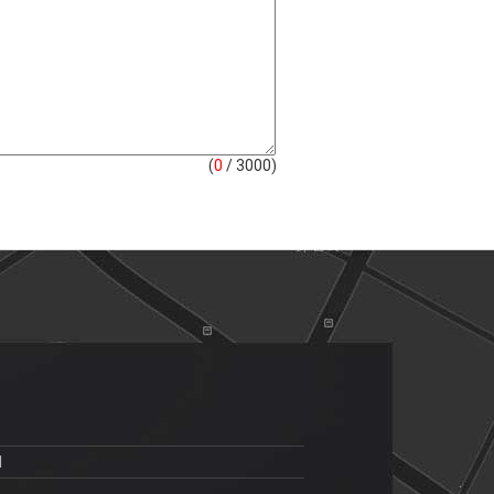
(
0
/ 3000)
1