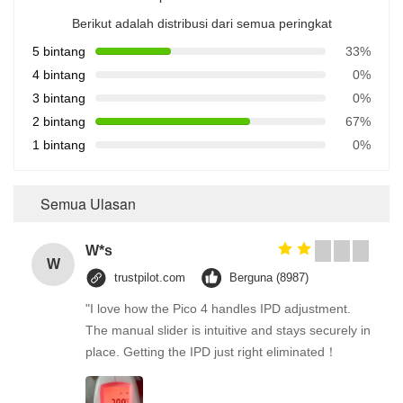
Berikut adalah distribusi dari semua peringkat
5 bintang
33%
4 bintang
0%
3 bintang
0%
2 bintang
67%
1 bintang
0%
Semua Ulasan
W*s
W
trustpilot.com
Berguna (8987)
"I love how the Pico 4 handles IPD adjustment.
The manual slider is intuitive and stays securely in
place. Getting the IPD just right eliminated！