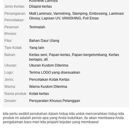
Kosmetik Lainnya
Jenis Kertas:
Dilapisi kertas
Penanganan
Matt Laminasi, Varnishing, Stamping, Embossing, Laminasi
Glossy, Lapisan UV, VANISHING, Foil Emas
Pencetakan:
Pesenan
Terimalah.
khusus:
Fitur:
Bahan Daur Ulang
Tipe Kotak:
Yang lain
Bahan:
Kertas seni, Papan kertas, Papan bergelombang, Kertas
berlapis, dll.
Ukuran:
Ukuran Kustom Diterima
Logo:
Terima LOGO yang disesuaikan
Jenis:
Pencetakan Kotak Kertas
Warna:
Warna Kustom Diterima
Nama produk:
Kotak kertas
Desain:
Persyaratan Khusus Pelanggan
kita perlu sedikit perubahan dalam hidup kita untuk mencerahkan hidup kita
produk ini adalah persis apa yang Anda butuhkan, itu akan membawa Anda
pengalaman baru mari kita jelajahi kejutan yang membawa!