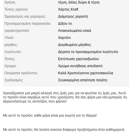
Χρήση:
τέχνη, άλλες δώρο & τέχνη
Τύπος χαρτιού:
Χάρτης Kraft
Σφραγισμός και χειρισμός:
Διάμετρος χειριστή
Προσαρμοσμένη παραγγελία:
Δέξου το.
χαρακτηριστικό:
Ανακυκλωμένα υλικά
Υλικό:
Χαρτόνι
μέγεθος:
Διορθωμένο μέγεθος
Λογότυπο:
Δέχεστε το προσαρμοσμένο λογότυπο
Τύπος:
Εκτύπωση χαρτοκιβωτίου
Χρώμα:
Χρώμα συνήθειας αποδεκτό
Ονομασία προϊόντος:
Καλά Χριστούγεννα χαρτοσακούλα
Σχεδιασμός:
Συγκεκριμένη απαίτηση πελάτη
Χρειαζόμαστε μια μικρή αλλαγή στις ζωές μας για να φωτίσει τις ζωές μας. Αυτό
το προϊόν είναι ακριβώς αυτό που χρειάζεστε, θα σας φέρει μια νέα εμπειρία. Ας
εξερευνήσουμε τις εκπλήξεις που φέρνει!
Με αυτό το προϊόν, κάθε μέρα είναι μια γιορτή για το δέρμα!
Με αυτό το προϊόν, θα λύσετε εύκολα διάφορα προβλήματα στην καθημερινή