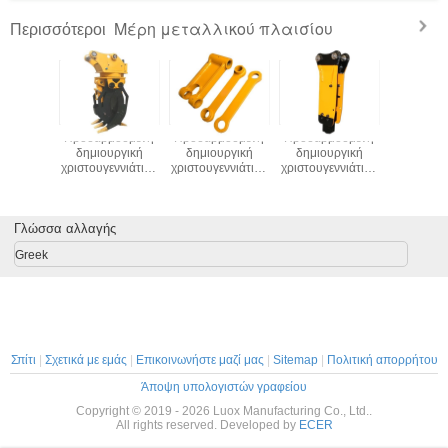
Μέρη μεταλλικού πλαισίου
Περισσότεροι
μοσμένη
Προσαρμοσμένη
Προσαρμοσμένη
Προσαρμοσμένη
Προσαρμ
υργική
δημιουργική
δημιουργική
δημιουργική
δημιου
εννιάτικη
χριστουγεννιάτικη
χριστουγεννιάτικη
χριστουγεννιάτικη
χριστουγεν
χαρτιού
τσάντα χαρτιού
τσάντα χαρτιού
τσάντα χαρτιού
τσάντα χ
 το δικό
Kraft με το δικό
Kraft με το δικό
Kraft με το δικό
Kraft με 
τυπο για
σου λογότυπο για
σου λογότυπο για
σου λογότυπο για
σου λογότ
οσμητικό
Γλώσσα αλλαγής
το διακοσμητικό
το διακοσμητικό
το διακοσμητικό
το διακοσ
ρτι
πάρτι
πάρτι
πάρτι
πάρτ
Greek
ύγεννα
Χριστούγεννα
Χριστούγεννα
Χριστούγεννα
Χριστού
Σπίτι
|
Σχετικά με εμάς
|
Επικοινωνήστε μαζί μας
|
Sitemap
|
Πολιτική απορρήτου
Άποψη υπολογιστών γραφείου
Copyright © 2019 - 2026 Luox Manufacturing Co., Ltd..
All rights reserved. Developed by
ECER