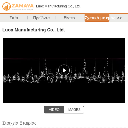
Luox Manufacturing Co., Ltd.
Σπίτι
Προϊόντα
Βίντεο
Σχετικά με εμάς
>>
Luox Manufacturing Co., Ltd.
VIDEO
IMAGES
Στοιχεία Εταιρίας