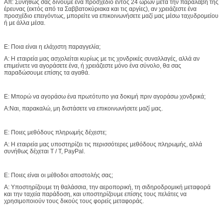
Απ: Συνήθως σας δίνουμε ένα προσχέδιο εντός 24 ωρών μετά την παραλαβή της
έρευνας (εκτός από τα Σαββατοκύριακα και τις αργίες), αν χρειάζεστε ένα
προσχέδιο επειγόντως, μπορείτε να επικοινωνήσετε μαζί μας μέσω ταχυδρομείου
ή με άλλα μέσα.
Ε: Ποια είναι η ελάχιστη παραγγελία;
Α: Η εταιρεία μας ασχολείται κυρίως με τις χονδρικές συναλλαγές, αλλά αν
επιμείνετε να αγοράσετε ένα, ή χρειάζεστε μόνο ένα σύνολο, θα σας
παραδώσουμε επίσης τα αγαθά.
Ε: Μπορώ να αγοράσω ένα πρωτότυπο για δοκιμή πριν αγοράσω χονδρικά;
Α:Ναι, παρακαλώ, μη διστάσετε να επικοινωνήσετε μαζί μας.
Ε: Ποιες μεθόδους πληρωμής δέχεστε;
Α: Η εταιρεία μας υποστηρίζει τις περισσότερες μεθόδους πληρωμής, αλλά
συνήθως δέχεται T / T, PayPal.
Ε: Ποιες είναι οι μέθοδοι αποστολής σας;
Α: Υποστηρίζουμε τη θαλάσσια, την αεροπορική, τη σιδηροδρομική μεταφορά
και την ταχεία παράδοση, και υποστηρίζουμε επίσης τους πελάτες να
χρησιμοποιούν τους δικούς τους φορείς μεταφοράς.