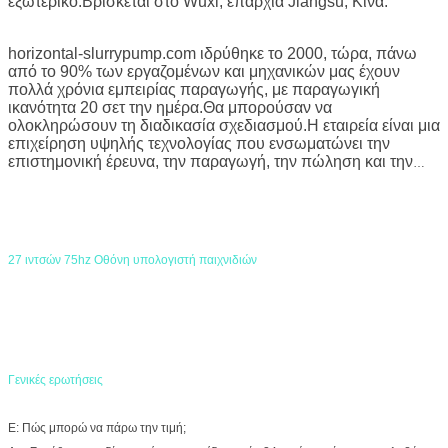
εξωτερικό.Βρίσκεται στο Wuxi, επαρχία Jiangsu, Κίνα.
horizontal-slurrypump.com ιδρύθηκε το 2000, τώρα, πάνω
από το 90% των εργαζομένων και μηχανικών μας έχουν
πολλά χρόνια εμπειρίας παραγωγής, με παραγωγική
ικανότητα 20 σετ την ημέρα.Θα μπορούσαν να
ολοκληρώσουν τη διαδικασία σχεδιασμού.Η εταιρεία είναι μια
επιχείρηση υψηλής τεχνολογίας που ενσωματώνει την
επιστημονική έρευνα, την παραγωγή, την πώληση και την
εξυπηρέτηση κεντρικών κλιματιστικών.
27 ιντσών 75hz Οθόνη υπολογιστή παιχνιδιών
Γενικές ερωτήσεις
Ε: Πώς μπορώ να πάρω την τιμή;