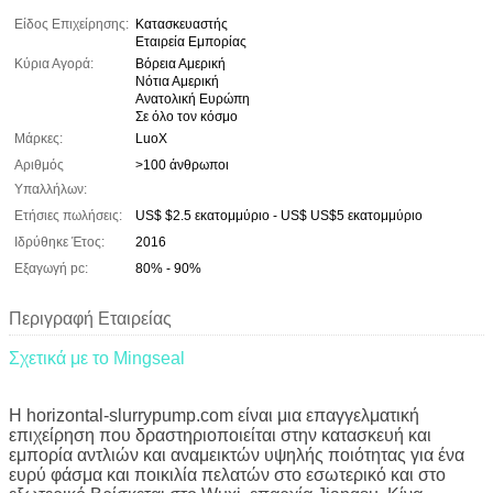
Είδος Επιχείρησης:
Κατασκευαστής
Εταιρεία Εμπορίας
Κύρια Αγορά:
Βόρεια Αμερική
Νότια Αμερική
Ανατολική Ευρώπη
Σε όλο τον κόσμο
Μάρκες:
LuoX
Αριθμός
>100 άνθρωποι
Υπαλλήλων:
Ετήσιες πωλήσεις:
US$ $2.5 εκατομμύριο - US$ US$5 εκατομμύριο
Ιδρύθηκε Έτος:
2016
Εξαγωγή pc:
80% - 90%
Περιγραφή Εταιρείας
Σχετικά με το Mingseal
Η horizontal-slurrypump.com είναι μια επαγγελματική
επιχείρηση που δραστηριοποιείται στην κατασκευή και
εμπορία αντλιών και αναμεικτών υψηλής ποιότητας για ένα
ευρύ φάσμα και ποικιλία πελατών στο εσωτερικό και στο