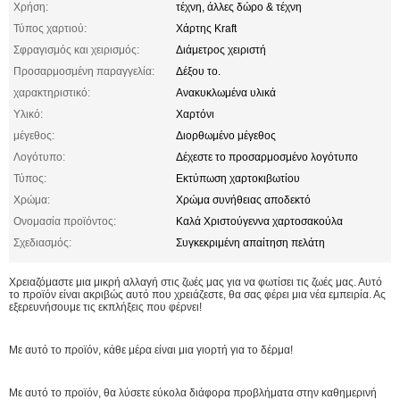
Χρήση:
τέχνη, άλλες δώρο & τέχνη
Τύπος χαρτιού:
Χάρτης Kraft
Σφραγισμός και χειρισμός:
Διάμετρος χειριστή
Προσαρμοσμένη παραγγελία:
Δέξου το.
χαρακτηριστικό:
Ανακυκλωμένα υλικά
Υλικό:
Χαρτόνι
μέγεθος:
Διορθωμένο μέγεθος
Λογότυπο:
Δέχεστε το προσαρμοσμένο λογότυπο
Τύπος:
Εκτύπωση χαρτοκιβωτίου
Χρώμα:
Χρώμα συνήθειας αποδεκτό
Ονομασία προϊόντος:
Καλά Χριστούγεννα χαρτοσακούλα
Σχεδιασμός:
Συγκεκριμένη απαίτηση πελάτη
Χρειαζόμαστε μια μικρή αλλαγή στις ζωές μας για να φωτίσει τις ζωές μας. Αυτό
το προϊόν είναι ακριβώς αυτό που χρειάζεστε, θα σας φέρει μια νέα εμπειρία. Ας
εξερευνήσουμε τις εκπλήξεις που φέρνει!
Με αυτό το προϊόν, κάθε μέρα είναι μια γιορτή για το δέρμα!
Με αυτό το προϊόν, θα λύσετε εύκολα διάφορα προβλήματα στην καθημερινή