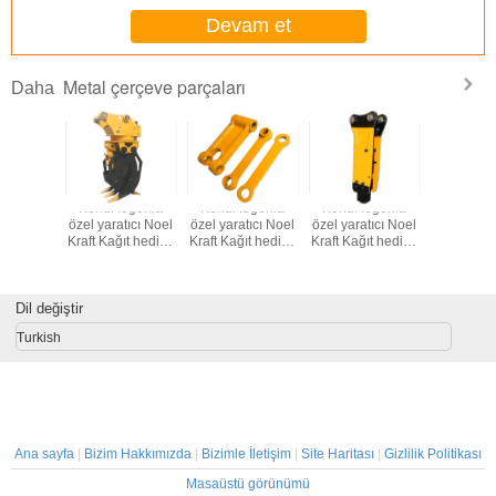
Devam et
Metal çerçeve parçaları
Daha
logonla
Kendi logonla
Kendi logonla
Kendi logonla
Kendi lo
tıcı Noel
özel yaratıcı Noel
özel yaratıcı Noel
özel yaratıcı Noel
özel yarat
ıt hediye
Kraft Kağıt hediye
Kraft Kağıt hediye
Kraft Kağıt hediye
Kraft Kağı
ı Xmas
çantası Xmas
çantası Xmas
çantası Xmas
çantası
f partisi
dekoratif partisi
dekoratif partisi
dekoratif partisi
dekoratif 
in
için
için
için
içi
Dil değiştir
Turkish
Ana sayfa
|
Bizim Hakkımızda
|
Bizimle İletişim
|
Site Haritası
|
Gizlilik Politikası
Masaüstü görünümü