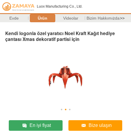
Luox Manufacturing Co., Ltd.
Evde
Ürün
Videolar
Bizim Hakkımızda
>>
Kendi logonla özel yaratıcı Noel Kraft Kağıt hediye
çantası Xmas dekoratif partisi için
En iyi fiyat
Bize ulaşın