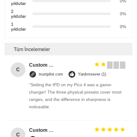
0%
yıldızlar
2
0%
yıldızlar
1
0%
yıldızlar
Tüm İncelemeler
Custom Creative Goodie Christmas Kraft Paper Gift Bag with Your Own Logo for Xmas Decorative Party
C
trustpilot.com
Yardımsever (1)
"Setting the IPD on my Pico 4 was a game-
changer! The three physical presets cover most
ranges, and the difference in sharpness is
noticeable.
Custom Creative Goodie Christmas Kraft Paper Gift Bag with Your Own Logo for Xmas Decorative Party
C