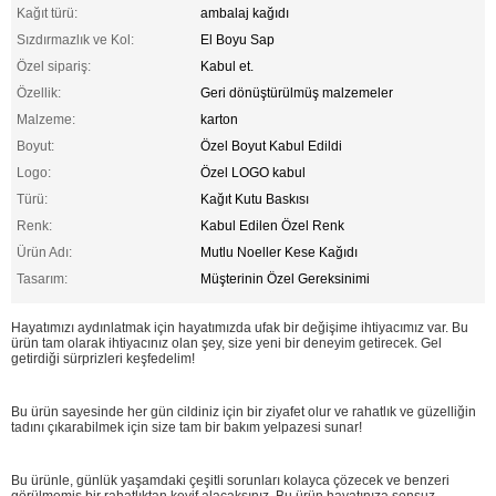
Kağıt türü:
ambalaj kağıdı
Sızdırmazlık ve Kol:
El Boyu Sap
Özel sipariş:
Kabul et.
Özellik:
Geri dönüştürülmüş malzemeler
Malzeme:
karton
Boyut:
Özel Boyut Kabul Edildi
Logo:
Özel LOGO kabul
Türü:
Kağıt Kutu Baskısı
Renk:
Kabul Edilen Özel Renk
Ürün Adı:
Mutlu Noeller Kese Kağıdı
Tasarım:
Müşterinin Özel Gereksinimi
Hayatımızı aydınlatmak için hayatımızda ufak bir değişime ihtiyacımız var. Bu
ürün tam olarak ihtiyacınız olan şey, size yeni bir deneyim getirecek. Gel
getirdiği sürprizleri keşfedelim!
Bu ürün sayesinde her gün cildiniz için bir ziyafet olur ve rahatlık ve güzelliğin
tadını çıkarabilmek için size tam bir bakım yelpazesi sunar!
Bu ürünle, günlük yaşamdaki çeşitli sorunları kolayca çözecek ve benzeri
görülmemiş bir rahatlıktan keyif alacaksınız. Bu ürün hayatınıza sonsuz