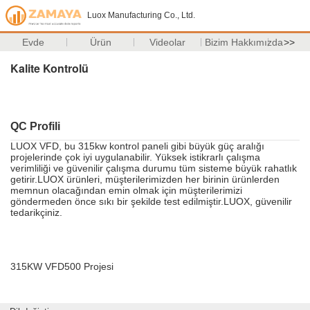
Luox Manufacturing Co., Ltd.
Evde
Ürün
Videolar
Bizim Hakkımızda
>>
Kalite Kontrolü
QC Profili
LUOX VFD, bu 315kw kontrol paneli gibi büyük güç aralığı
projelerinde çok iyi uygulanabilir. Yüksek istikrarlı çalışma
verimliliği ve güvenilir çalışma durumu tüm sisteme büyük rahatlık
getirir.LUOX ürünleri, müşterilerimizden her birinin ürünlerden
memnun olacağından emin olmak için müşterilerimizi
göndermeden önce sıkı bir şekilde test edilmiştir.LUOX, güvenilir
tedarikçiniz.
315KW VFD500 Projesi