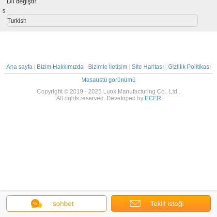
Dil değiştir
s
Turkish
Ana sayfa
|
Bizim Hakkımızda
|
Bizimle İletişim
|
Site Haritası
|
Gizlilik Politikası
Masaüstü görünümü
Copyright © 2019 - 2025 Luox Manufacturing Co., Ltd..
All rights reserved. Developed by
ECER
sohbet
Teklif isteği