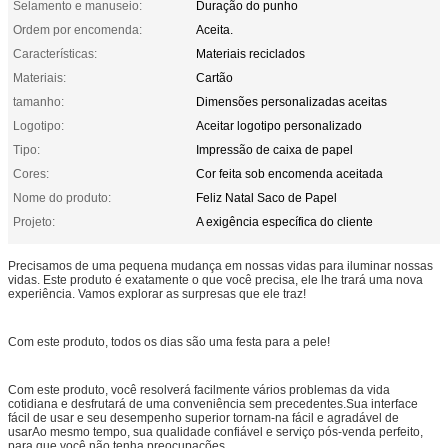
Selamento e manuseio:
Duração do punho
Ordem por encomenda:
Aceita.
Características:
Materiais reciclados
Materiais:
Cartão
tamanho:
Dimensões personalizadas aceitas
Logotipo:
Aceitar logotipo personalizado
Tipo:
Impressão de caixa de papel
Cores:
Cor feita sob encomenda aceitada
Nome do produto:
Feliz Natal Saco de Papel
Projeto:
A exigência específica do cliente
Precisamos de uma pequena mudança em nossas vidas para iluminar nossas
vidas. Este produto é exatamente o que você precisa, ele lhe trará uma nova
experiência. Vamos explorar as surpresas que ele traz!
Com este produto, todos os dias são uma festa para a pele!
Com este produto, você resolverá facilmente vários problemas da vida
cotidiana e desfrutará de uma conveniência sem precedentes.Sua interface
fácil de usar e seu desempenho superior tornam-na fácil e agradável de
usarAo mesmo tempo, sua qualidade confiável e serviço pós-venda perfeito,
para que você não tenha preocupações.