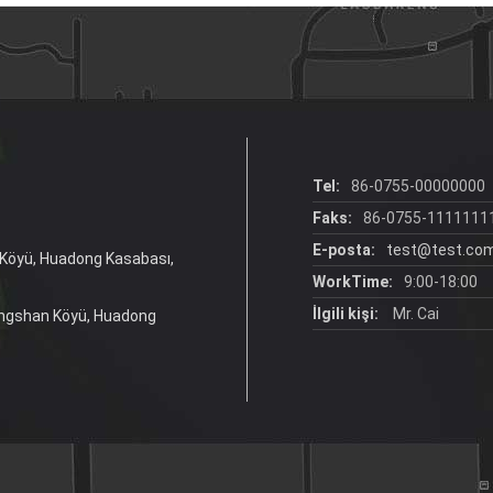
Tel:
86-0755-00000000
Faks:
86-0755-1111111
E-posta:
test@test.co
n Köyü, Huadong Kasabası,
WorkTime:
9:00-18:00
İlgili kişi:
Mr. Cai
iangshan Köyü, Huadong