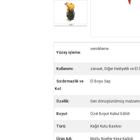
vernikleme
Yüzey işleme:
Kullanımı:
zanaat, Diğer Hediyelik ve El İ
Sızdırmazlık ve
El Boyu Sap
Kol:
Özellik:
Geri dönüştürülmüş malzeme
Boyut:
Özel Boyut Kabul Edildi
Türü:
Kağıt Kutu Baskısı
Ürün Adı:
Mutlu Noeller Kese Kağıdı