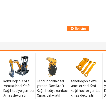
Kendi logonla özel
Kendi logonla özel
Kendi logonla özel
K
yaratıcı Noel Kraft
yaratıcı Noel Kraft
yaratıcı Noel Kraft
y
ı
Kağıt hediye çantası
Kağıt hediye çantası
Kağıt hediye çantası
K
Xmas dekoratif
Xmas dekoratif
Xmas dekoratif
X
partisi için
partisi için
partisi için
p