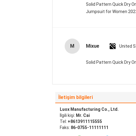
Solid Pattern Quick Dry 
Jumpsuit for Women 20
M
Mixue
United 
Solid Pattern Quick Dry
İletişim bilgileri
Luox Manufacturing Co., Ltd.
İlgili kişi:
Mr. Cai
Tel:
+8613911115555
Faks:
86-0755-11111111