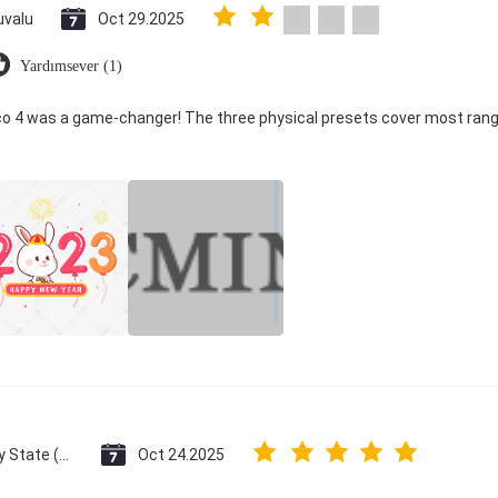
uvalu
Oct 29.2025
Yardımsever (1)
ico 4 was a game-changer! The three physical presets cover most rang
Vatican City State (Holy See)
Oct 24.2025