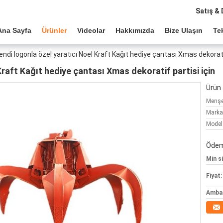
Satış & 
Ana Sayfa
Ürünler
Videolar
Hakkımızda
Bize Ulaşın
Tek
endi logonla özel yaratıcı Noel Kraft Kağıt hediye çantası Xmas dekoratif
Kraft Kağıt hediye çantası Xmas dekoratif partisi için
Ürün a
Menşe 
Marka
Model
Ödeme
Min si
Fiyat:
Ambala