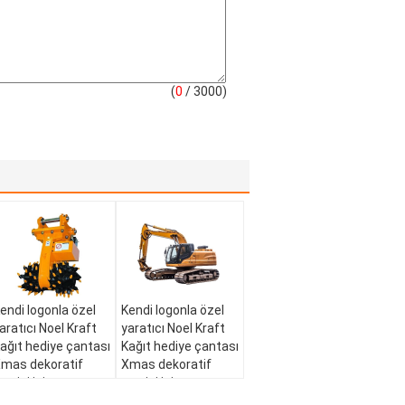
(
0
/ 3000)
endi logonla özel
Kendi logonla özel
aratıcı Noel Kraft
yaratıcı Noel Kraft
ağıt hediye çantası
Kağıt hediye çantası
mas dekoratif
Xmas dekoratif
artisi için
partisi için