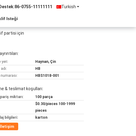
Destek:
86-0755-11111111
Turkish
lif Isteği
 partisi için
yrıntıları:
yeri:
Haynan, Çin
 adı:
HB
 numarası:
HBS1018-001
 & teslimat koşulları:
pariş miktarı:
100 parça
$0.30/pieces 100-1999
pieces
j bilgileri:
karton
İletişim