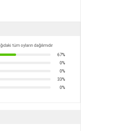
ğıdaki tüm oyların dağılımıdır
67%
0%
0%
33%
0%