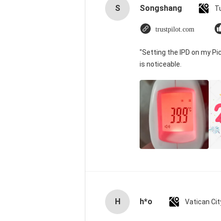
S
Songshang
T
trustpilot.com
"Setting the IPD on my P
is noticeable.
H
h*o