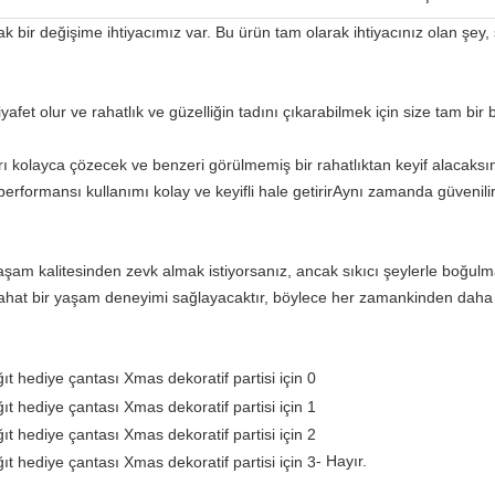
 bir değişime ihtiyacımız var. Bu ürün tam olarak ihtiyacınız olan şey, 
iyafet olur ve rahatlık ve güzelliğin tadını çıkarabilmek için size tam bi
rı kolayca çözecek ve benzeri görülmemiş bir rahatlıktan keyif alacaksı
performansı kullanımı kolay ve keyifli hale getirirAynı zamanda güvenili
aşam kalitesinden zevk almak istiyorsanız, ancak sıkıcı şeylerle boğulm
rahat bir yaşam deneyimi sağlayacaktır, böylece her zamankinden daha 
- Hayır.