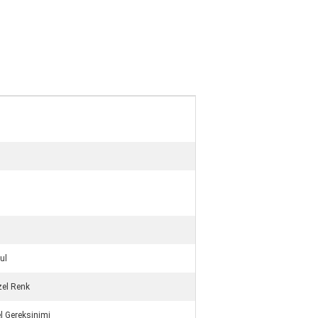
ul
zel Renk
l Gereksinimi