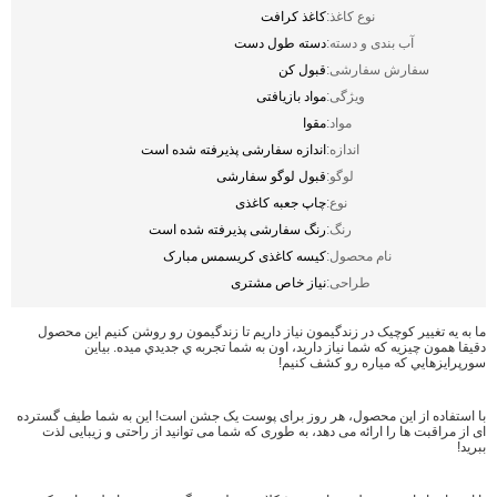
نوع کاغذ:
کاغذ کرافت
آب بندی و دسته:
دسته طول دست
سفارش سفارشی:
قبول کن
ویژگی:
مواد بازیافتی
مواد:
مقوا
اندازه:
اندازه سفارشی پذیرفته شده است
لوگو:
قبول لوگو سفارشی
نوع:
چاپ جعبه کاغذی
رنگ:
رنگ سفارشی پذیرفته شده است
نام محصول:
کیسه کاغذی کریسمس مبارک
طراحی:
نیاز خاص مشتری
ما به يه تغيير کوچيک در زندگيمون نياز داريم تا زندگيمون رو روشن کنيم اين محصول
دقیقا همون چيزيه که شما نياز داريد، اون به شما تجربه ي جديدي ميده. بياين
سورپرايزهايي که مياره رو کشف کنيم!
با استفاده از این محصول، هر روز برای پوست یک جشن است! این به شما طیف گسترده
ای از مراقبت ها را ارائه می دهد، به طوری که شما می توانید از راحتی و زیبایی لذت
ببرید!