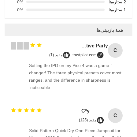
2 ستاره‌ها
0%
1 ستاره‌ها
0%
همهٔ بازبینی‌ها
Custom Creative Goodie Christmas Kraft Paper Gift Bag with Your Own Logo for Xmas Decorative Party
C
trustpilot.com
مفید (1)
"Setting the IPD on my Pico 4 was a game-
changer! The three physical presets cover most
ranges, and the difference in sharpness is
noticeable.
C*y
C
مفید (123)
Solid Pattern Quick Dry One Piece Jumpsuit for