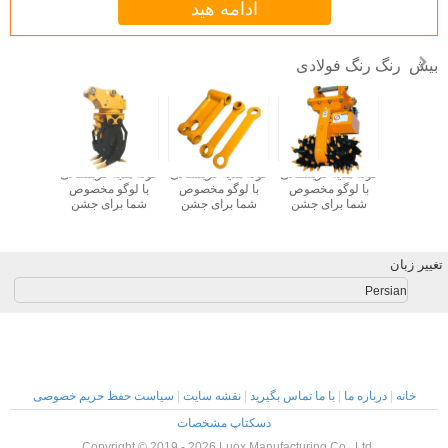
ادامه هید
رنگ رنگ فولادی
بیش
ه کریستالی
کوله هدیه کریستالی
کوله هدیه کریستالی
کوله هدیه کریستالی
کوله هدیه
و مخصوص
با لوگو مخصوص
با لوگو مخصوص
با لوگو مخصوص
با لوگو
رای جشن
شما برای جشن
شما برای جشن
شما برای جشن
شما بر
یسمس
کریسمس
کریسمس
کریسمس
کری
تغییر زبان
Persian
خانه
|
درباره ما
|
با ما تماس بگیرید
|
نقشه سایت
|
سیاست حفظ حریم خصوصی
دسکتاپ مشخصات
Copyright © 2019 - 2026 Luox Manufacturing Co., Ltd..