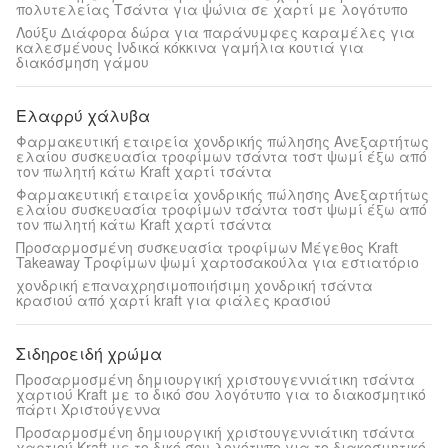
πολυτελείας Τσάντα για ψώνια σε χαρτί με λογότυπο
Λούξυ Διάφορα δώρα για παράνυμφες καραμέλες για
καλεσμένους Ινδικά κόκκινα γαμήλια κουτιά για
διακόσμηση γάμου
Ελαφρύ χάλυβα
Φαρμακευτική εταιρεία χονδρικής πώλησης Ανεξαρτήτως
ελαίου συσκευασία τροφίμων τσάντα τοστ ψωμί έξω από
τον πωλητή κάτω Kraft χαρτί τσάντα
Φαρμακευτική εταιρεία χονδρικής πώλησης Ανεξαρτήτως
ελαίου συσκευασία τροφίμων τσάντα τοστ ψωμί έξω από
τον πωλητή κάτω Kraft χαρτί τσάντα
Προσαρμοσμένη συσκευασία τροφίμων Μέγεθος Kraft
Takeaway Τροφίμων ψωμί χαρτοσακούλα για εστιατόριο
χονδρική επαναχρησιμοποιήσιμη χονδρική τσάντα
κρασιού από χαρτί kraft για φιάλες κρασιού
Σιδηροειδή χρώμα
Προσαρμοσμένη δημιουργική χριστουγεννιάτικη τσάντα
χαρτιού Kraft με το δικό σου λογότυπο για το διακοσμητικό
πάρτι Χριστούγεννα
Προσαρμοσμένη δημιουργική χριστουγεννιάτικη τσάντα
χαρτιού Kraft με το δικό σου λογότυπο για το διακοσμητικό