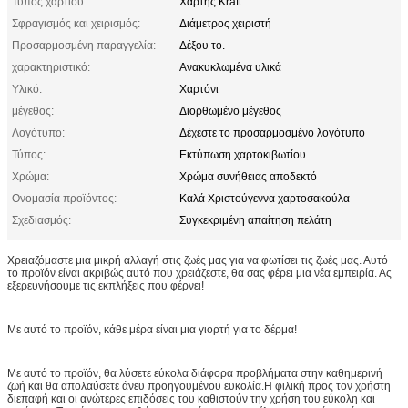
Τύπος χαρτιού:
Χάρτης Kraft
Σφραγισμός και χειρισμός:
Διάμετρος χειριστή
Προσαρμοσμένη παραγγελία:
Δέξου το.
χαρακτηριστικό:
Ανακυκλωμένα υλικά
Υλικό:
Χαρτόνι
μέγεθος:
Διορθωμένο μέγεθος
Λογότυπο:
Δέχεστε το προσαρμοσμένο λογότυπο
Τύπος:
Εκτύπωση χαρτοκιβωτίου
Χρώμα:
Χρώμα συνήθειας αποδεκτό
Ονομασία προϊόντος:
Καλά Χριστούγεννα χαρτοσακούλα
Σχεδιασμός:
Συγκεκριμένη απαίτηση πελάτη
Χρειαζόμαστε μια μικρή αλλαγή στις ζωές μας για να φωτίσει τις ζωές μας. Αυτό
το προϊόν είναι ακριβώς αυτό που χρειάζεστε, θα σας φέρει μια νέα εμπειρία. Ας
εξερευνήσουμε τις εκπλήξεις που φέρνει!
Με αυτό το προϊόν, κάθε μέρα είναι μια γιορτή για το δέρμα!
Με αυτό το προϊόν, θα λύσετε εύκολα διάφορα προβλήματα στην καθημερινή
ζωή και θα απολαύσετε άνευ προηγουμένου ευκολία.Η φιλική προς τον χρήστη
διεπαφή και οι ανώτερες επιδόσεις του καθιστούν την χρήση του εύκολη και