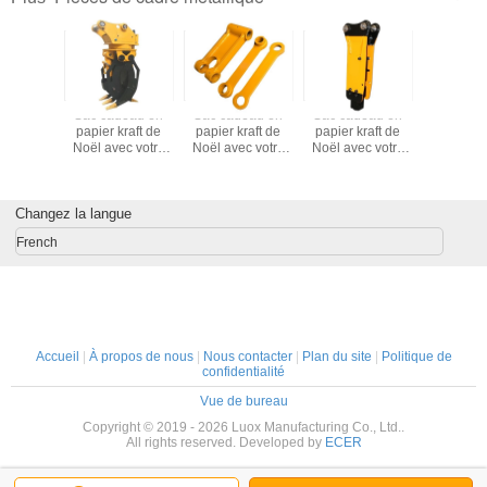
deau en
Sac cadeau en
Sac cadeau en
Sac cadeau en
Sac cad
kraft de
papier kraft de
papier kraft de
papier kraft de
papier kr
ec votre
Noël avec votre
Noël avec votre
Noël avec votre
Noël avec
ogo pour
propre logo pour
propre logo pour
propre logo pour
propre lo
 de Noël
la fête de Noël
la fête de Noël
la fête de Noël
la fête d
Changez la langue
French
Accueil
|
À propos de nous
|
Nous contacter
|
Plan du site
|
Politique de
confidentialité
Vue de bureau
Copyright © 2019 - 2026 Luox Manufacturing Co., Ltd..
All rights reserved. Developed by
ECER