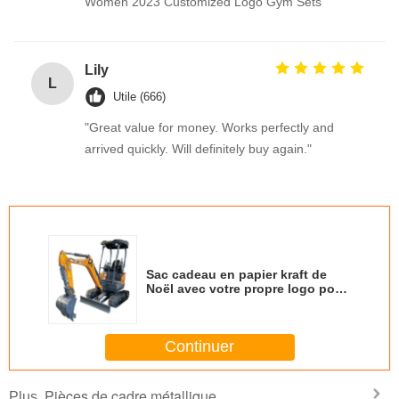
Women 2023 Customized Logo Gym Sets
Lily
L
Utile (666)
"Great value for money. Works perfectly and
arrived quickly. Will definitely buy again."
Sac cadeau en papier kraft de
Noël avec votre propre logo pour
la fête de Noël
Continuer
Pièces de cadre métallique
Plus