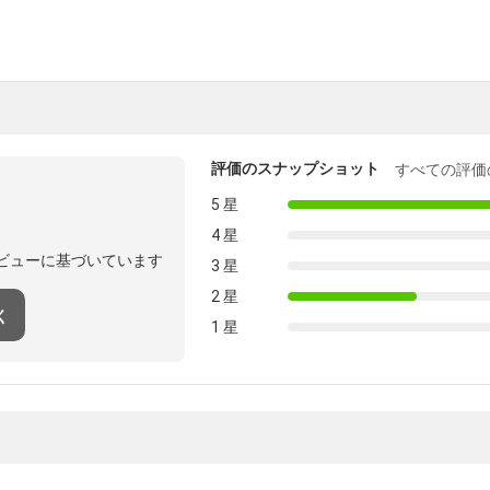
評価のスナップショット
すべての評価
5 星
4 星
ビューに基づいています
3 星
2 星
く
1 星