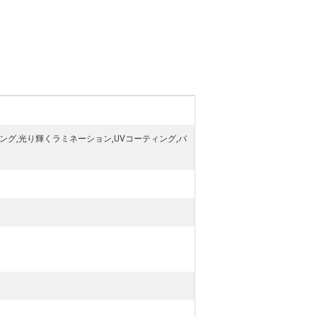
ング,光り輝くラミネーション,UVコーティング,バ