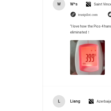
W
W*s
trustpilot.com
"I love how the Pico 4 han
eliminated！
L
Liang
Azerbaij