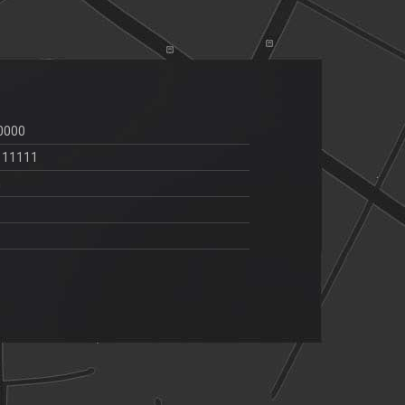
0000
111111
m