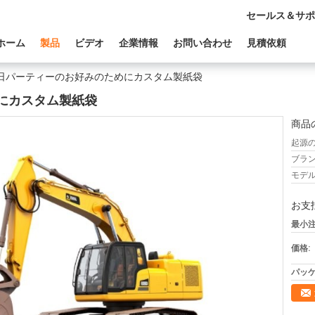
セールス＆サポ
ホーム
製品
ビデオ
企業情報
お問い合わせ
見積依頼
日パーティーのお好みのためにカスタム製紙袋
にカスタム製紙袋
商品
起源の
ブラン
モデル
お支
最小注
価格:
パッケ