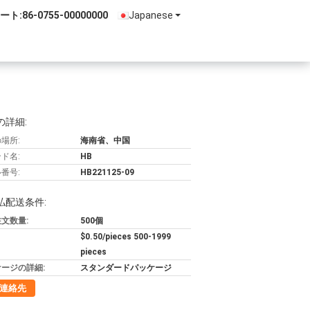
ート:
86-0755-00000000
Japanese
の詳細:
場所:
海南省、中国
ド名:
HB
番号:
HB221125-09
払配送条件:
文数量:
500個
$0.50/pieces 500-1999
pieces
ージの詳細:
スタンダードパッケージ
連絡先