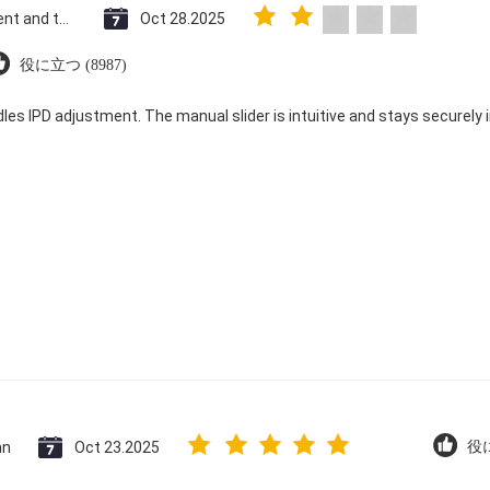
Saint Vincent and the Grenadines
Oct 28.2025
役に立つ (8987)
dles IPD adjustment. The manual slider is intuitive and stays securely in
an
Oct 23.2025
役に