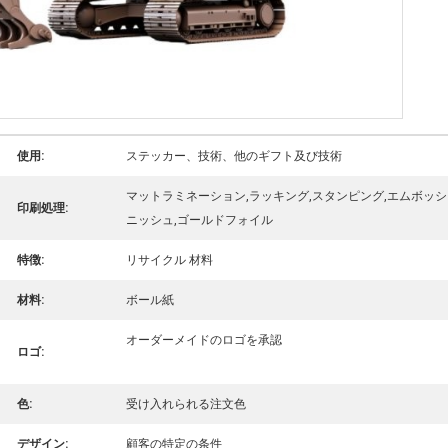
使用:
ステッカー、技術、他のギフト及び技術
マットラミネーション,ラッキング,スタンピング,エムボッシ
印刷処理:
ニッシュ,ゴールドフォイル
特徴:
リサイクル 材料
材料:
ボール紙
オーダーメイドのロゴを承認
ロゴ:
色:
受け入れられる注文色
デザイン:
顧客の特定の条件