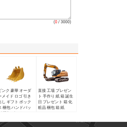
(
0
/ 3000)
ピンク 豪華 オーダ
直接 工場 プレゼン
ーメイド ロゴ 引き
ト 手作り 紙 箱 誕生
出し ギフト ボック
日 プレゼント 箱 化
ス 梱包 ハンドバッ
粧品 梱包 箱 紙
グ 梱包 ボックス