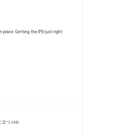
 place. Getting the IPD just right
立つ (44)