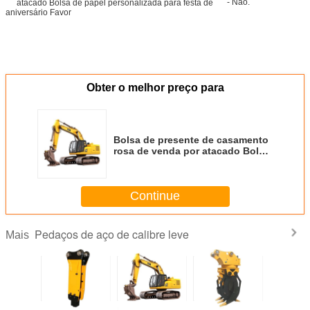
- Não.
Obter o melhor preço para
Bolsa de presente de casamento
rosa de venda por atacado Bolsa
de papel personalizada para
festa de aniversário Favor
Continue
Pedaços de aço de calibre leve
Mais
 compras
Luxo Custom
Bolsa de presente
embalagem de
Bolsa de p