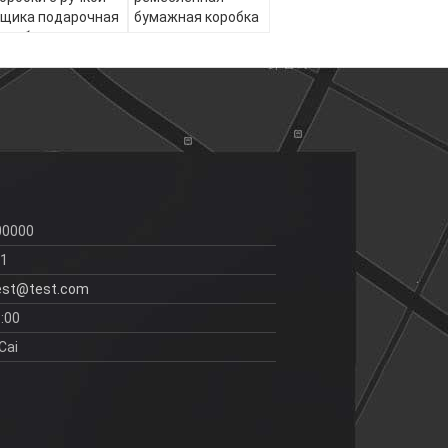
щика подарочная
бумажная коробка
оробка пакет
подарка на день
пышный покрытый
рождения
умагой подарка
Косметика
упаковка коробка
картон
00000
11
est@test.com
:00
Cai