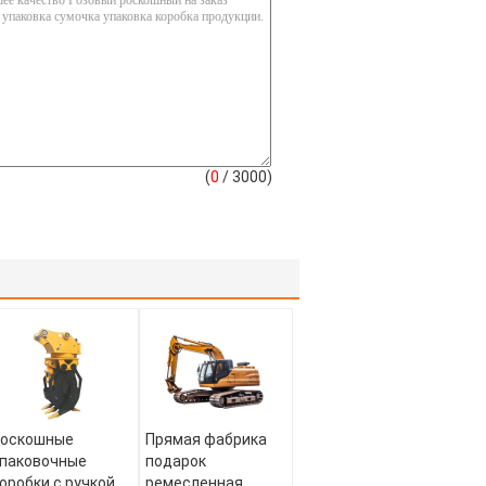
(
0
/ 3000)
роскошные
Прямая фабрика
паковочные
подарок
оробки с ручкой
ремесленная