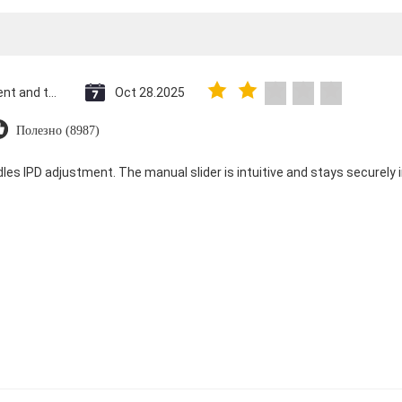
Saint Vincent and the Grenadines
Oct 28.2025
Полезно (8987)
dles IPD adjustment. The manual slider is intuitive and stays securely in