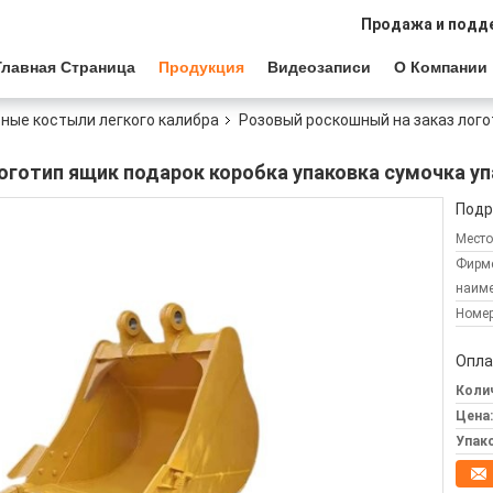
Продажа и подд
Главная Страница
Продукция
Видеозаписи
О Компании
ные костыли легкого калибра
Розовый роскошный на заказ лого
оготип ящик подарок коробка упаковка сумочка уп
Подр
Место
Фирм
наиме
Номер
Опла
Колич
Цена:
Упак