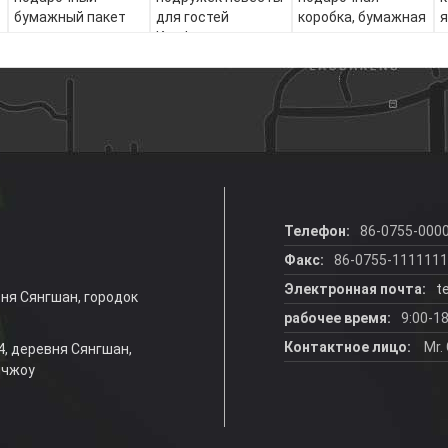
бумажный пакет
для гостей
коробка, бумажная
я
для покупок
Конфеты для
сумка для дня
к
индийских красных
рождения
свадеб Коробки
б
для свадебного
украшения
Телефон:
86-0755-000
Факс:
86-0755-111111
Электронная почта:
t
вня Сянгшан, городок
рабочее время:
9:00-18
Контактное лицо:
Mr. 
 4, деревня Сянгшан,
нчжоу