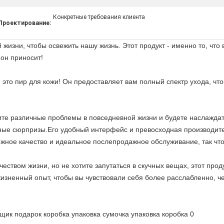
Конкретные требования клиента
Проектирование:
изни, чтобы освежить нашу жизнь. Этот продукт - именно то, что 
он приносит!
 это пир для кожи! Он предоставляет вам полный спектр ухода, ч
ите различные проблемы в повседневной жизни и будете наслажда
чные сюрпризы.Его удобный интерфейс и превосходная производит
ежное качество и идеальное послепродажное обслуживание, так что
еством жизни, но не хотите запутаться в скучных вещах, этот про
зненный опыт, чтобы вы чувствовали себя более расслабленно, че