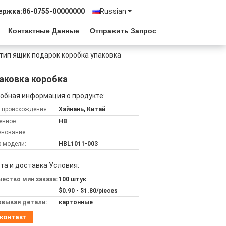
ержка:
86-0755-00000000
Russian
Контактные Данные
Отправить Запрос
тип ящик подарок коробка упаковка
аковка коробка
обная информация о продукте:
 происхождения:
Хайнань, Китай
енное
HB
нование:
 модели:
HBL1011-003
та и доставка Условия:
ество мин заказа:
100 штук
$0.90 - $1.80/pieces
овывая детали:
картонные
контакт