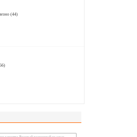
езно (44)
66)