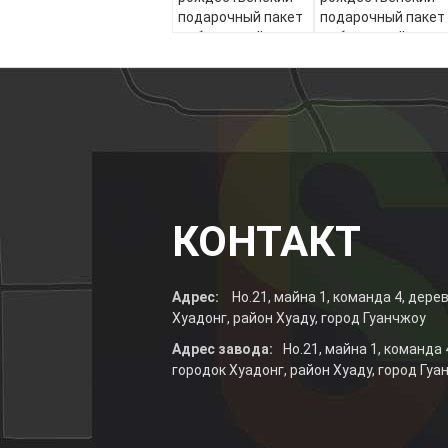
подарочный пакет
подарочный пакет
из бумажной
из бумажной
бумаги с вашим
бумаги с вашим
логотипом для
логотипом для
рождественской
рождественской
декоративной
декоративной
вечеринки
вечеринки
КОНТАКТ
Адрес:
Но.21, майна 1, команда 4, дере
Хуадонг, район Хуаду, город Гуанчжоу
Адрес завода:
Но.21, майна 1, команда
городок Хуадонг, район Хуаду, город Гуа