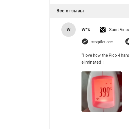
Все отзывы
W
W*s
trustpilot.com
"I love how the Pico 4 han
eliminated！