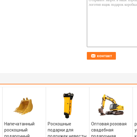
Напечатанный
Роскошные
Оптовая розовая
роскошный
подарки для
свадебная
у
подарочный
подружек невесты
подарочная
к