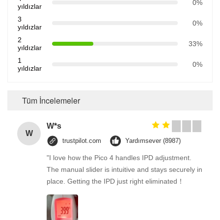
0%
yıldızlar
3
0%
yıldızlar
2
33%
yıldızlar
1
0%
yıldızlar
Tüm İncelemeler
W*s
W
trustpilot.com
Yardımsever (8987)
"I love how the Pico 4 handles IPD adjustment.
The manual slider is intuitive and stays securely in
place. Getting the IPD just right eliminated！