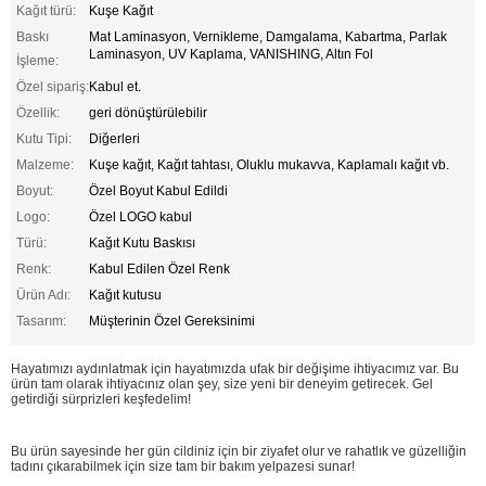
Kağıt türü:
Kuşe Kağıt
Baskı
Mat Laminasyon, Vernikleme, Damgalama, Kabartma, Parlak
Laminasyon, UV Kaplama, VANISHING, Altın Fol
İşleme:
Özel sipariş:
Kabul et.
Özellik:
geri dönüştürülebilir
Kutu Tipi:
Diğerleri
Malzeme:
Kuşe kağıt, Kağıt tahtası, Oluklu mukavva, Kaplamalı kağıt vb.
Boyut:
Özel Boyut Kabul Edildi
Logo:
Özel LOGO kabul
Türü:
Kağıt Kutu Baskısı
Renk:
Kabul Edilen Özel Renk
Ürün Adı:
Kağıt kutusu
Tasarım:
Müşterinin Özel Gereksinimi
Hayatımızı aydınlatmak için hayatımızda ufak bir değişime ihtiyacımız var. Bu
ürün tam olarak ihtiyacınız olan şey, size yeni bir deneyim getirecek. Gel
getirdiği sürprizleri keşfedelim!
Bu ürün sayesinde her gün cildiniz için bir ziyafet olur ve rahatlık ve güzelliğin
tadını çıkarabilmek için size tam bir bakım yelpazesi sunar!