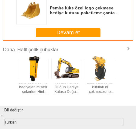
Pembe lüks özel logo çekmece
hediye kutusu paketleme çanta
paketleme kutusu
Devam et
Hafif çelik çubuklar
Daha
ks hediye
Lüks özel nedime
Toptan Pembe
Lüks paketleme
Kendi lo
lışveriş
hediyeleri misafir
Düğün Hediye
kutuları el
özel yarat
Logo ile
şekerleri Hint
Kutusu Doğum
çekmecesine
Kraft Kağı
eriş kağıt
kırmızı düğün
Günü Partisi için
sahip hediye
çantası
tası
hediyesi kutusu
Özel Yapılmış
kutuları paketler
dekoratif 
düğün
Kağıt Çanta
lüks kaplı kağıt
içi
Dil değiştir
dekorasyonu için
özel hediye
hediye
kutuları
s
Turkish