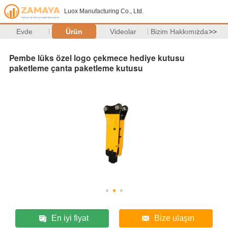
Luox Manufacturing Co., Ltd.
Evde
Ürün
Videolar
Bizim Hakkımızda
>>
Pembe lüks özel logo çekmece hediye kutusu
paketleme çanta paketleme kutusu
En iyi fiyat
Bize ulaşın