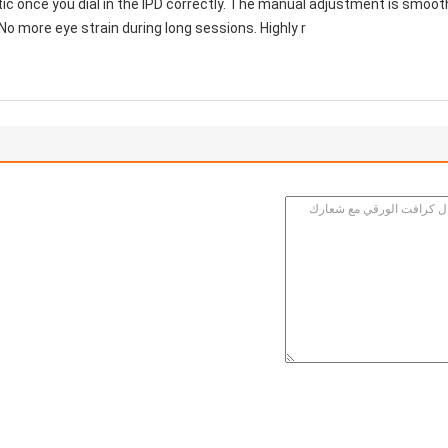
astic once you dial in the IPD correctly. The manual adjustment is smoo
No more eye strain during long sessions. Highly r