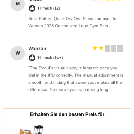
M
Hilfreich (12)
Solid Pattern Quick Dry One Piece Jumpsuit for
Women 2023 Customized Logo Gym Sets
Wanzan
W
Hilfreich (1w+)
"The Pico 4's visual clarity is fantastic once you
dial in the IPD correctly. The manual adjustment is
smooth, and finding that sweet spot makes all the
difference. No more eye strain during long
sessions. Highly recommend taking the time to set
it up properly!""The Pico 4's visual clarity is
fantastic once you dial in the IPD correctly. The
Erhalten Sie den besten Preis für
manual adjustment is smooth, and finding that
sweet spot makes all the difference. No more eye
strain during long sessions. Highly recommend