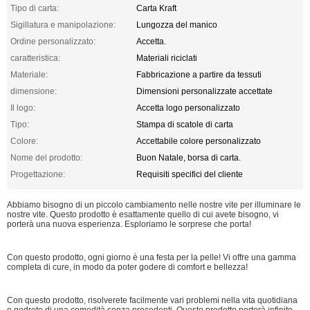
Tipo di carta:
Carta Kraft
Sigillatura e manipolazione:
Lungozza del manico
Ordine personalizzato:
Accetta.
caratteristica:
Materiali riciclati
Materiale:
Fabbricazione a partire da tessuti
dimensione:
Dimensioni personalizzate accettate
Il logo:
Accetta logo personalizzato
Tipo:
Stampa di scatole di carta
Colore:
Accettabile colore personalizzato
Nome del prodotto:
Buon Natale, borsa di carta.
Progettazione:
Requisiti specifici del cliente
Abbiamo bisogno di un piccolo cambiamento nelle nostre vite per illuminare le
nostre vite. Questo prodotto è esattamente quello di cui avete bisogno, vi
porterà una nuova esperienza. Esploriamo le sorprese che porta!
Con questo prodotto, ogni giorno è una festa per la pelle! Vi offre una gamma
completa di cure, in modo da poter godere di comfort e bellezza!
Con questo prodotto, risolverete facilmente vari problemi nella vita quotidiana
e godrete di una comodità senza precedenti. Questo prodotto porterà infinite