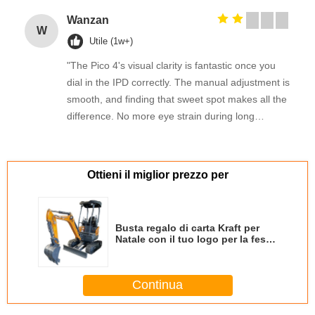
Wanzan
W
Utile (1w+)
"The Pico 4's visual clarity is fantastic once you
dial in the IPD correctly. The manual adjustment is
smooth, and finding that sweet spot makes all the
difference. No more eye strain during long
sessions. Highly recommend taking the time to set
it up properly!""The Pico 4's visual clarity is
fantastic once you dial in the IPD correctly. The
Ottieni il miglior prezzo per
manual adjustment is smooth, and finding that
sweet spot makes all the difference. No more eye
strain during long sessions. Highly recommend
Busta regalo di carta Kraft per
taking the time to set it up properly!""The Pico 4's
Natale con il tuo logo per la festa
di Natale
visual clarity is fantastic once you dial in the IPD
correctly. The manual adjustment is smooth, and
Continua
finding that sweet spot makes all the difference.
No more eye strain during long sessions. Highly