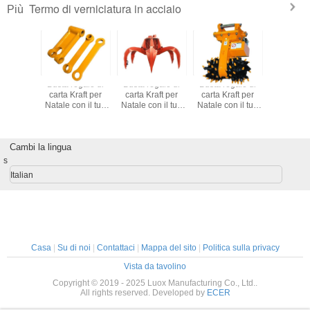
recommend taking the time to set it up
Termo di verniciatura in acciaio
Più
properly!""The Pico 4's visual clarity is fantastic
once you dial in the IPD correctly. The manual
adjustment is smooth, and finding that sweet spot
makes all the difference. No more eye strain
egalo di
Busta regalo di
Busta regalo di
Busta regalo di
Busta reg
during long sessions. Highly r
raft per
carta Kraft per
carta Kraft per
carta Kraft per
carta Kra
on il tuo
Natale con il tuo
Natale con il tuo
Natale con il tuo
Natale con
a festa di
logo per la festa di
logo per la festa di
logo per la festa di
logo per la
ale
Natale
Natale
Natale
Nata
Cambi la lingua
s
Italian
Casa
|
Su di noi
|
Contattaci
|
Mappa del sito
|
Politica sulla privacy
Vista da tavolino
Copyright © 2019 - 2025 Luox Manufacturing Co., Ltd..
All rights reserved. Developed by
ECER