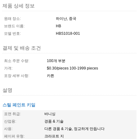
제품 상세 정보
원래 장소:
하이난, 중국
브랜드 이름:
HB
모델 번호:
HBS1018-001
결제 및 배송 조건
최소 주문 수량:
100개 부분
가격:
$0.30/pieces 100-1999 pieces
포장 세부 사항:
카튼
설명
스틸 페인트 키일
표면 취급:
바니싱
산업용:
경품 & 기술
사용:
다른 경품 & 기술, 정교하게 만듭니다
페이퍼 유형:
크라프트 지