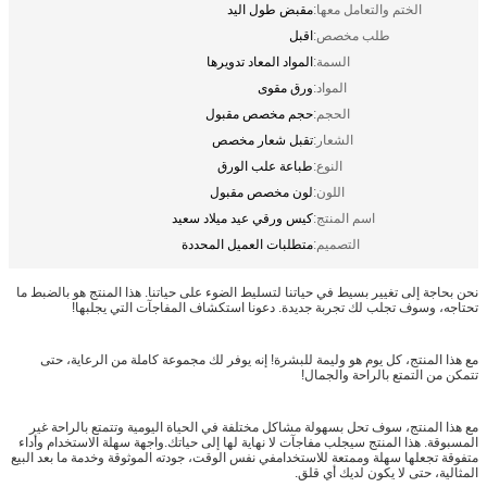
الختم والتعامل معها:
مقبض طول اليد
طلب مخصص:
اقبل
السمة:
المواد المعاد تدويرها
المواد:
ورق مقوى
الحجم:
حجم مخصص مقبول
الشعار:
تقبل شعار مخصص
النوع:
طباعة علب الورق
اللون:
لون مخصص مقبول
اسم المنتج:
كيس ورقي عيد ميلاد سعيد
التصميم:
متطلبات العميل المحددة
نحن بحاجة إلى تغيير بسيط في حياتنا لتسليط الضوء على حياتنا. هذا المنتج هو بالضبط ما
تحتاجه، وسوف تجلب لك تجربة جديدة. دعونا استكشاف المفاجآت التي يجلبها!
مع هذا المنتج، كل يوم هو وليمة للبشرة! إنه يوفر لك مجموعة كاملة من الرعاية، حتى
تتمكن من التمتع بالراحة والجمال!
مع هذا المنتج، سوف تحل بسهولة مشاكل مختلفة في الحياة اليومية وتتمتع بالراحة غير
المسبوقة. هذا المنتج سيجلب مفاجآت لا نهاية لها إلى حياتك.واجهة سهلة الاستخدام وأداء
متفوقة تجعلها سهلة وممتعة للاستخدامفي نفس الوقت، جودته الموثوقة وخدمة ما بعد البيع
المثالية، حتى لا يكون لديك أي قلق.