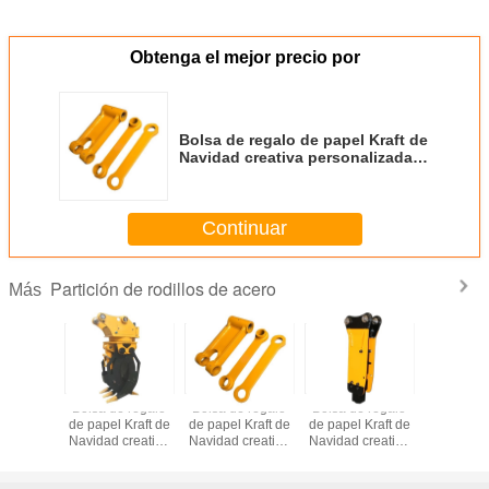
Obtenga el mejor precio por
Bolsa de regalo de papel Kraft de
Navidad creativa personalizada
con su propio logotipo para la
fiesta decorativa de Navidad
Continuar
Partición de rodillos de acero
Más
e regalo
Bolsa de regalo
Bolsa de regalo
Bolsa de regalo
Bolsa de 
 Kraft de
de papel Kraft de
de papel Kraft de
de papel Kraft de
de papel K
creativa
Navidad creativa
Navidad creativa
Navidad creativa
Navidad c
alizada
personalizada
personalizada
personalizada
personal
 propio
con su propio
con su propio
con su propio
con su p