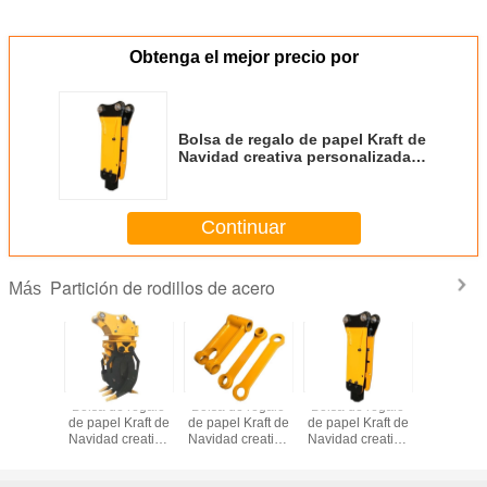
Obtenga el mejor precio por
Bolsa de regalo de papel Kraft de
Navidad creativa personalizada
con su propio logotipo para la
fiesta decorativa de Navidad
Continuar
Partición de rodillos de acero
Más
e regalo
Bolsa de regalo
Bolsa de regalo
Bolsa de regalo
Bolsa de 
 Kraft de
de papel Kraft de
de papel Kraft de
de papel Kraft de
de papel K
creativa
Navidad creativa
Navidad creativa
Navidad creativa
Navidad c
alizada
personalizada
personalizada
personalizada
personal
 propio
con su propio
con su propio
con su propio
con su p