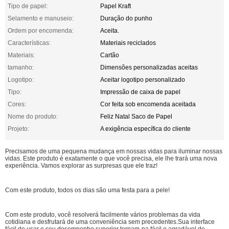
Tipo de papel:
Papel Kraft
Selamento e manuseio:
Duração do punho
Ordem por encomenda:
Aceita.
Características:
Materiais reciclados
Materiais:
Cartão
tamanho:
Dimensões personalizadas aceitas
Logotipo:
Aceitar logotipo personalizado
Tipo:
Impressão de caixa de papel
Cores:
Cor feita sob encomenda aceitada
Nome do produto:
Feliz Natal Saco de Papel
Projeto:
A exigência específica do cliente
Precisamos de uma pequena mudança em nossas vidas para iluminar nossas
vidas. Este produto é exatamente o que você precisa, ele lhe trará uma nova
experiência. Vamos explorar as surpresas que ele traz!
Com este produto, todos os dias são uma festa para a pele!
Com este produto, você resolverá facilmente vários problemas da vida
cotidiana e desfrutará de uma conveniência sem precedentes.Sua interface
fácil de usar e seu desempenho superior tornam-na fácil e agradável de