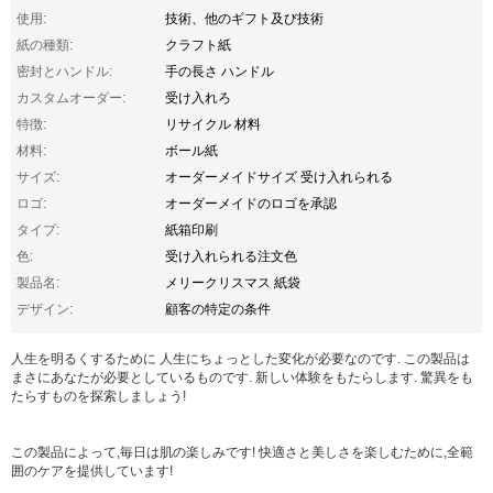
使用:
技術、他のギフト及び技術
紙の種類:
クラフト紙
密封とハンドル:
手の長さ ハンドル
カスタムオーダー:
受け入れろ
特徴:
リサイクル 材料
材料:
ボール紙
サイズ:
オーダーメイドサイズ 受け入れられる
ロゴ:
オーダーメイドのロゴを承認
タイプ:
紙箱印刷
色:
受け入れられる注文色
製品名:
メリークリスマス 紙袋
デザイン:
顧客の特定の条件
人生を明るくするために 人生にちょっとした変化が必要なのです. この製品は
まさにあなたが必要としているものです. 新しい体験をもたらします. 驚異をも
たらすものを探索しましょう!
この製品によって,毎日は肌の楽しみです! 快適さと美しさを楽しむために,全範
囲のケアを提供しています!