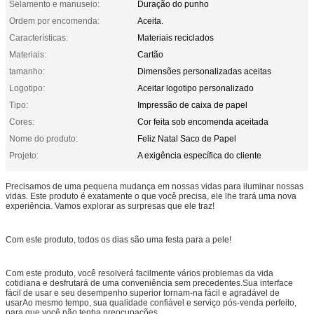
Selamento e manuseio:
Duração do punho
Ordem por encomenda:
Aceita.
Características:
Materiais reciclados
Materiais:
Cartão
tamanho:
Dimensões personalizadas aceitas
Logotipo:
Aceitar logotipo personalizado
Tipo:
Impressão de caixa de papel
Cores:
Cor feita sob encomenda aceitada
Nome do produto:
Feliz Natal Saco de Papel
Projeto:
A exigência específica do cliente
Precisamos de uma pequena mudança em nossas vidas para iluminar nossas
vidas. Este produto é exatamente o que você precisa, ele lhe trará uma nova
experiência. Vamos explorar as surpresas que ele traz!
Com este produto, todos os dias são uma festa para a pele!
Com este produto, você resolverá facilmente vários problemas da vida
cotidiana e desfrutará de uma conveniência sem precedentes.Sua interface
fácil de usar e seu desempenho superior tornam-na fácil e agradável de
usarAo mesmo tempo, sua qualidade confiável e serviço pós-venda perfeito,
para que você não tenha preocupações.