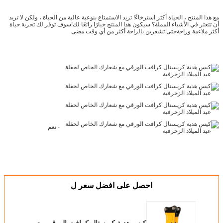
مع هذا المنتج ، الحياة أكثر استرخاءً! تريد الاستمتاع بنوعية عالية من الحياة ، ولكن لا تريد
أن تتعثر في الأشياء المملة؟ سيكون هذا المنتج خيارًا رائعًا لك!سوف توفر لك تجربة حياة
أكثر ملاءمة وراحةحتى تشعرين بالراحة أكثر من أي وقت مضى
- نعم
احصل على افضل سعر ل
كيس هدية كريستال كرافت الورقي مع