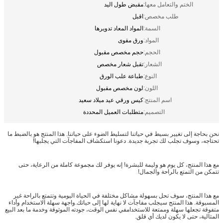
الختم والتعامل معها:
مقبض طول اليد
طلب مخصص:
اقبل
السمة:
المواد المعاد تدويرها
المواد:
ورق مقوى
الحجم:
حجم مخصص مقبول
الشعار:
تقبل شعار مخصص
النوع:
طباعة علب الورق
اللون:
لون مخصص مقبول
اسم المنتج:
كيس ورقي عيد ميلاد سعيد
التصميم:
متطلبات العميل المحددة
نحن بحاجة إلى تغيير بسيط في حياتنا لتسليط الضوء على حياتنا. هذا المنتج هو بالضبط ما
تحتاجه، وسوف تجلب لك تجربة جديدة. دعونا استكشاف المفاجآت التي يجلبها!
مع هذا المنتج، كل يوم هو وليمة للبشرة! إنه يوفر لك مجموعة كاملة من الرعاية، حتى
تتمكن من التمتع بالراحة والجمال!
مع هذا المنتج، سوف تحل بسهولة مشاكل مختلفة في الحياة اليومية وتتمتع بالراحة غير
المسبوقة. هذا المنتج سيجلب مفاجآت لا نهاية لها إلى حياتك.واجهة سهلة الاستخدام وأداء
متفوقة تجعلها سهلة وممتعة للاستخدامفي نفس الوقت، جودته الموثوقة وخدمة ما بعد البيع
المثالية، حتى لا يكون لديك أي قلق.