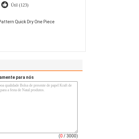
Útil (123)
attern Quick Dry One Piece
tamente para nós
(
0
/ 3000)