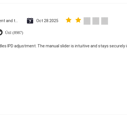
Saint Vincent and the Grenadines
Oct 28.2025
Útil (8987)
dles IPD adjustment. The manual slider is intuitive and stays securely in