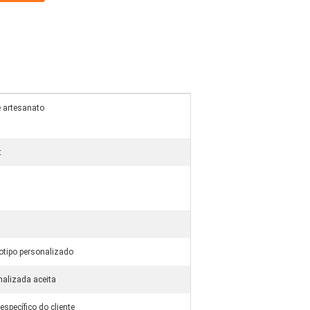
e artesanato
t
gotipo personalizado
nalizada aceita
específico do cliente