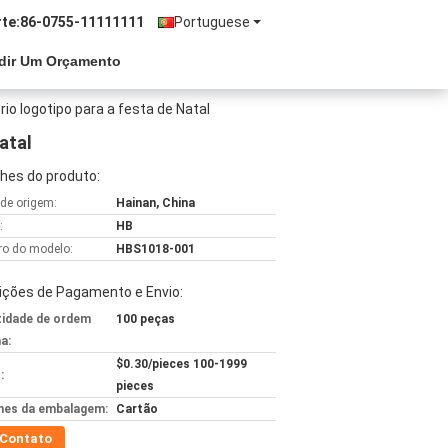
te:
86-0755-11111111
Portuguese
dir Um Orçamento
io logotipo para a festa de Natal
atal
hes do produto:
 de origem:
Hainan, China
:
HB
o do modelo:
HBS1018-001
ições de Pagamento e Envio:
idade de ordem
100 peças
a:
$0.30/pieces 100-1999
:
pieces
hes da embalagem:
Cartão
Contato