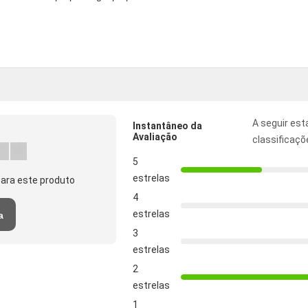
A seguir est
Instantâneo da
Avaliação
classificaçõ
5
estrelas
ara este produto
4
estrelas
a
3
estrelas
2
estrelas
1