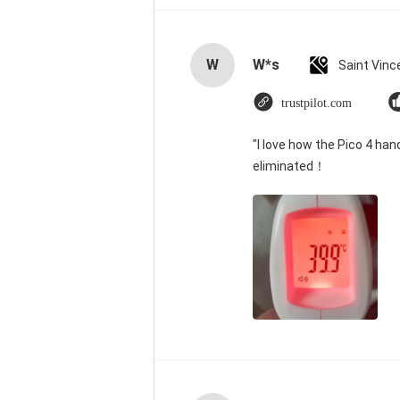
W
W*s
trustpilot.com
"I love how the Pico 4 han
eliminated！