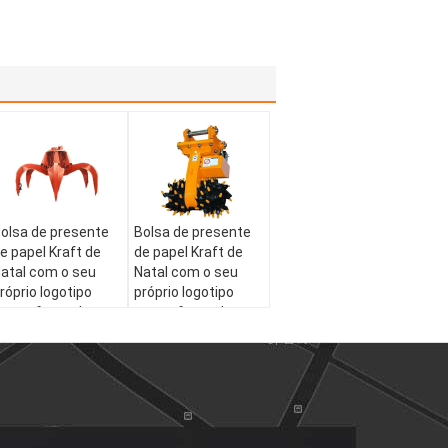
olsa de presente
Bolsa de presente
e papel Kraft de
de papel Kraft de
atal com o seu
Natal com o seu
róprio logotipo
próprio logotipo
ara a festa de
para a festa de
atal
Natal