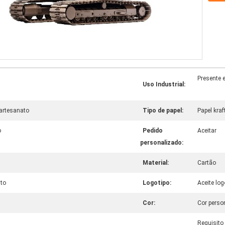
Presente 
Uso Industrial:
 artesanato
Tipo de papel:
Papel kraf
o
Pedido
Aceitar
personalizado:
Material:
Cartão
to
Logotipo:
Aceite lo
l
Cor:
Cor perso
Requisito 