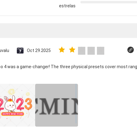
estrelas
uvalu
Oct 29.2025
ico 4 was a game-changer! The three physical presets cover most rang