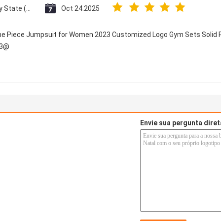
Vatican City State (Holy See)
Oct 24.2025
One Piece Jumpsuit for Women 2023 Customized Logo Gym Sets Solid P
23@
Envie sua pergunta dire