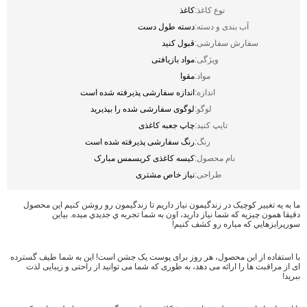
نوع کاغذ:
کاغذ
آب بندی و دسته:
دسته طول دست
سفارش سفارشی:
قبول کنید
ویژگی:
مواد بازیافتی
مواد:
مقوا
اندازه:
اندازه سفارشی پذیرفته شده است
لوگو:
لوگوی سفارشی شده را بپذیرید
تایپ کنید:
چاپ جعبه کاغذی
رنگ:
رنگ سفارشی پذیرفته شده است
نام محصول:
کیسه کاغذی کریسمس مبارک
طراحی:
نیاز خاص مشتری
ما به يه تغيير کوچيک در زندگيمون نياز داريم تا زندگيمون رو روشن کنيم اين محصول
دقیقا همون چيزيه که شما نياز داريد، اون به شما تجربه ي جديدي ميده. بياين
سورپرايزهايي که مياره رو کشف کنيم!
با استفاده از این محصول، هر روز برای پوست یک جشن است! این به شما طیف گسترده
ای از مراقبت ها را ارائه می دهد، به طوری که شما می توانید از راحتی و زیبایی لذت
ببرید!