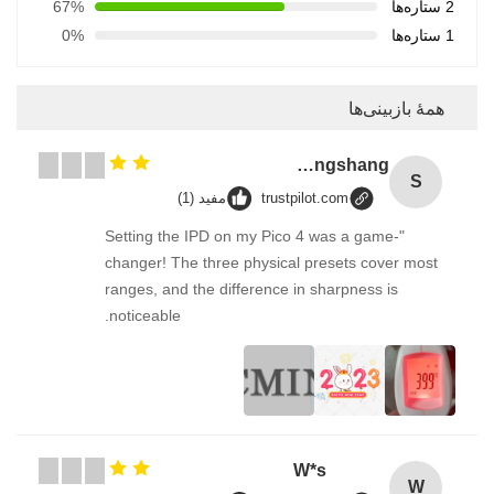
2 ستاره‌ها
67%
1 ستاره‌ها
0%
همهٔ بازبینی‌ها
Songshang
S
trustpilot.com
مفید (1)
"Setting the IPD on my Pico 4 was a game-
changer! The three physical presets cover most
ranges, and the difference in sharpness is
noticeable.
W*s
W