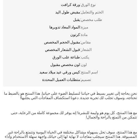
نوع الورق:
ورقة كرافت
الختم والتعامل:
مقبض طول اليد
طلب مخصص:
يقبل
ميزة:
المواد المعاد تدويرها
مادة:
كرتون
مقاس:
مقبول الحجم المخصص
الشعار:
قبول الشعار المخصص
يكتب:
طباعة علب الورق
لون:
لون مخصص مقبول
اسم المنتج:
كيس ورقي عيد ميلاد سعيد
تصميم:
متطلبات العميل المحددة
نحن بحاجة إلى تغيير بسيط في حياتنا لتسليط الضوء على حياتنا. هذا المنتج هو بالضبط ما
تحتاجه، وسوف تجلب لك تجربة جديدة. دعونا استكشاف المفاجآت التي يجلبها!
مع هذا المنتج، كل يوم هو وليمة للبشرة! إنه يوفر لك مجموعة كاملة من الرعاية، حتى
تتمكن من التمتع بالراحة والجمال!
مع هذا المنتج، سوف تحل بسهولة مشاكل مختلفة في الحياة اليومية وتتمتع بالراحة غير
المسبوقة. هذا المنتج سيجلب مفاجآت لا نهاية لها إلى حياتك.واجهة سهلة الاستخدام وأداء