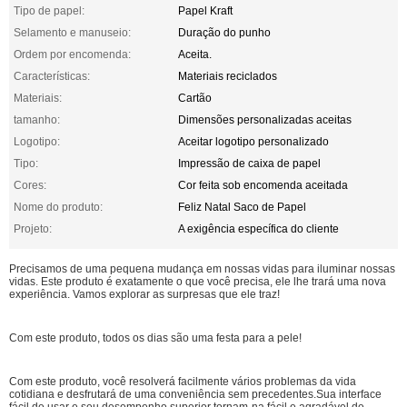
Tipo de papel:
Papel Kraft
Selamento e manuseio:
Duração do punho
Ordem por encomenda:
Aceita.
Características:
Materiais reciclados
Materiais:
Cartão
tamanho:
Dimensões personalizadas aceitas
Logotipo:
Aceitar logotipo personalizado
Tipo:
Impressão de caixa de papel
Cores:
Cor feita sob encomenda aceitada
Nome do produto:
Feliz Natal Saco de Papel
Projeto:
A exigência específica do cliente
Precisamos de uma pequena mudança em nossas vidas para iluminar nossas
vidas. Este produto é exatamente o que você precisa, ele lhe trará uma nova
experiência. Vamos explorar as surpresas que ele traz!
Com este produto, todos os dias são uma festa para a pele!
Com este produto, você resolverá facilmente vários problemas da vida
cotidiana e desfrutará de uma conveniência sem precedentes.Sua interface
fácil de usar e seu desempenho superior tornam-na fácil e agradável de