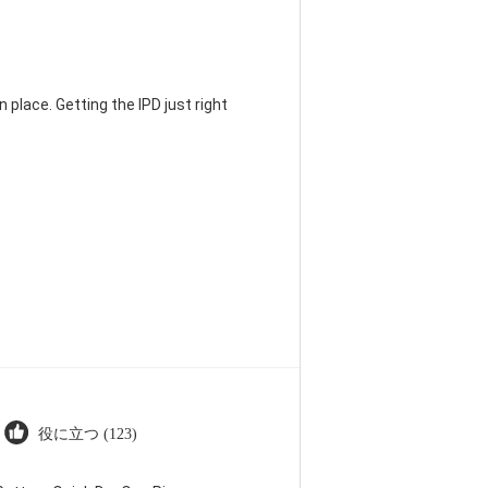
 place. Getting the IPD just right
役に立つ (123)