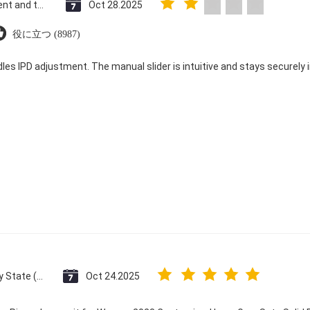
Saint Vincent and the Grenadines
Oct 28.2025
役に立つ (8987)
dles IPD adjustment. The manual slider is intuitive and stays securely in
Vatican City State (Holy See)
Oct 24.2025