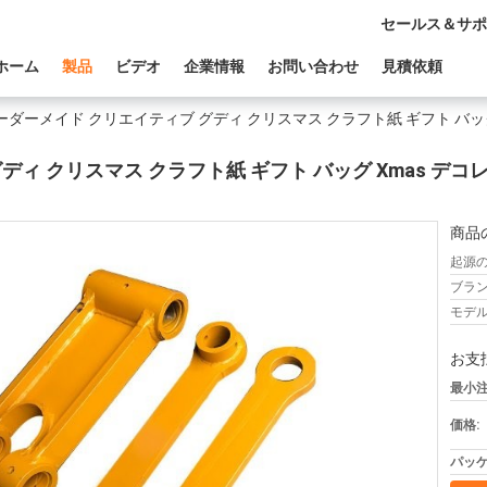
セールス＆サポ
ホーム
製品
ビデオ
企業情報
お問い合わせ
見積依頼
ーダーメイド クリエイティブ グディ クリスマス クラフト紙 ギフト バッ
ディ クリスマス クラフト紙 ギフト バッグ Xmas 
商品
起源の
ブラン
モデル
お支
最小注
価格:
パッケ