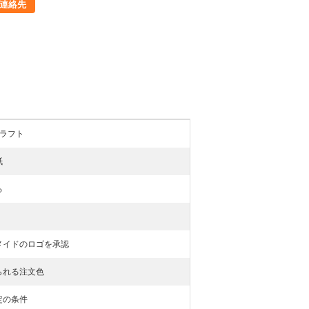
連絡先
クラフト
紙
ろ
メイドのロゴを承認
られる注文色
定の条件