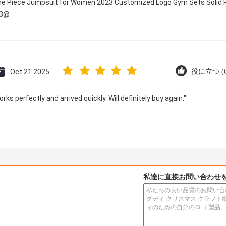
One Piece Jumpsuit for Women 2023 Customized Logo Gym Sets Solid P
23@
Oct 21.2025
役に立つ (6
ks perfectly and arrived quickly. Will definitely buy again."
私達に直接お問い合わせ