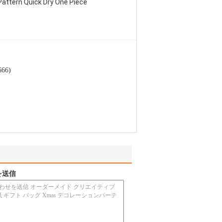
attern Quick Dry One Piece
66)
を送信