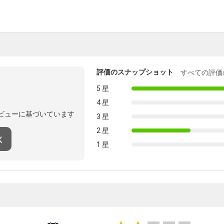
評価のスナップショット
すべての評価
5 星
4 星
ビューに基づいています
3 星
2 星
く
1 星