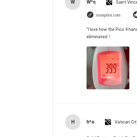
W
W*s
trustpilot.com
"I love how the Pico 4 han
eliminated！
H
h*o