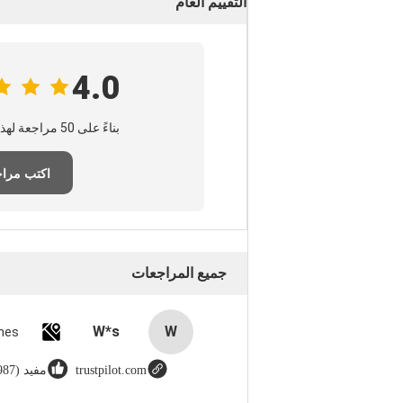
التقييم العام
4.0
بناءً على 50 مراجعة لهذا المورد
اكتب مرا
جميع المراجعات
W*s
W
trustpilot.com
مفيد (8987)