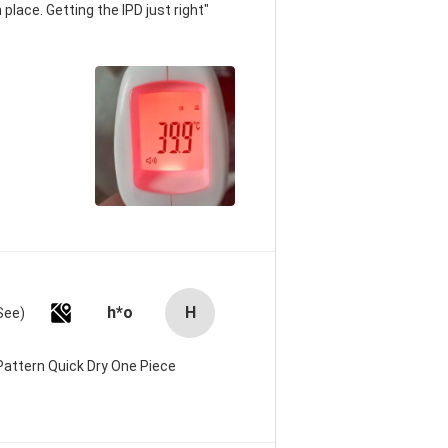
 place. Getting the IPD just right
h*o
H
attern Quick Dry One Piece