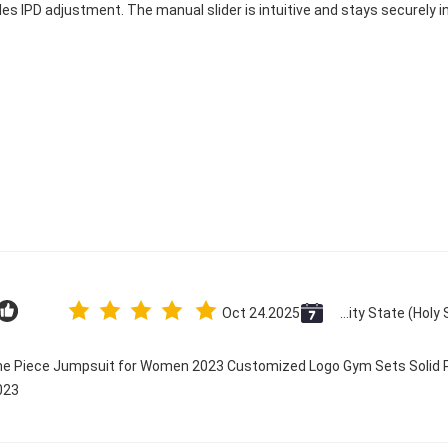
dles IPD adjustment. The manual slider is intuitive and stays securely in
Oct 24.2025
Vatican City State (Holy See)
One Piece Jumpsuit for Women 2023 Customized Logo Gym Sets Solid P
23@