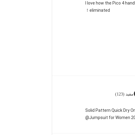
"I love how the Pico 4 han
eliminated！
مفيد (123)
Solid Pattern Quick Dry 
Jumpsuit for Women 20