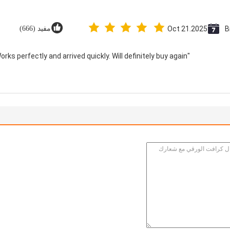
B
Oct 21.2025
مفيد (666)
"Great value for money. Works perfectly and arrived quickly. Will definitely buy again."