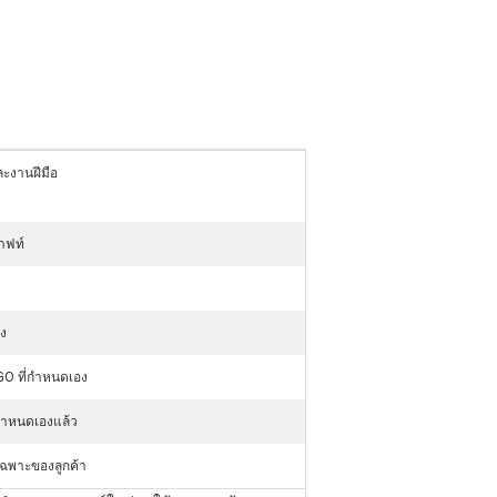
ะงานฝีมือ
าฟท์
ง
O ที่กําหนดเอง
่กำหนดเองแล้ว
ฉพาะของลูกค้า