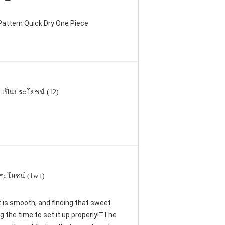
attern Quick Dry One Piece
เป็นประโยชน์ (12)
ระโยชน์ (1w+)
nt is smooth, and finding that sweet
 the time to set it up properly!""The