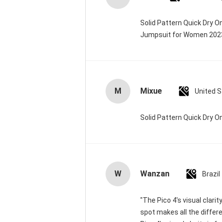
Solid Pattern Quick Dry 
Jumpsuit for Women 20
M
Mixue
United 
Solid Pattern Quick Dry
W
Wanzan
Brazil
"The Pico 4's visual clari
spot makes all the differ