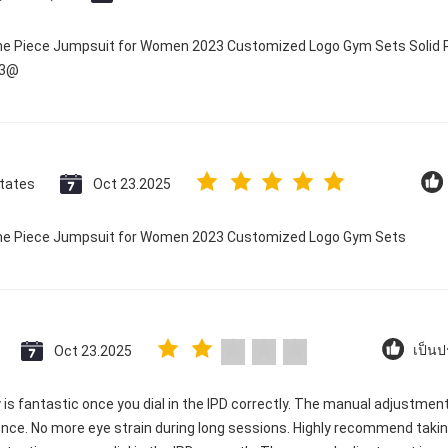
One Piece Jumpsuit for Women 2023 Customized Logo Gym Sets Solid P
23@
States
Oct 23.2025
 One Piece Jumpsuit for Women 2023 Customized Logo Gym Sets
Oct 23.2025
เป็นป
ty is fantastic once you dial in the IPD correctly. The manual adjustme
ence. No more eye strain during long sessions. Highly recommend taking