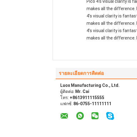
Pico 4's visual clarity is
makes all the difference.
4's visual clarity is fant
makes all the difference.
4's visual clarity is fant
makes all the difference. 
รายละเอียดการติดต่อ
Luox Manufacturing Co., Ltd.
ผู้ติดต่อ:
Mr. Cai
โทร:
+8613911115555
แฟกซ์:
86-0755-11111111