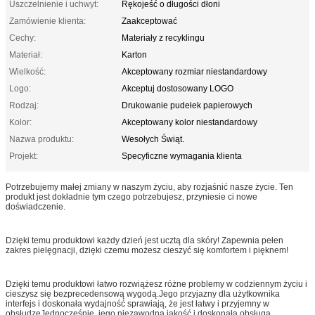
Uszczelnienie i uchwyt:
Rękojeść o długości dłoni
Zamówienie klienta:
Zaakceptować
Cechy:
Materiały z recyklingu
Materiał:
Karton
Wielkość:
Akceptowany rozmiar niestandardowy
Logo:
Akceptuj dostosowany LOGO
Rodzaj:
Drukowanie pudełek papierowych
Kolor:
Akceptowany kolor niestandardowy
Nazwa produktu:
Wesołych Świąt.
Projekt:
Specyficzne wymagania klienta
Potrzebujemy małej zmiany w naszym życiu, aby rozjaśnić nasze życie. Ten
produkt jest dokładnie tym czego potrzebujesz, przyniesie ci nowe
doświadczenie.
Dzięki temu produktowi każdy dzień jest ucztą dla skóry! Zapewnia pełen
zakres pielęgnacji, dzięki czemu możesz cieszyć się komfortem i pięknem!
Dzięki temu produktowi łatwo rozwiążesz różne problemy w codziennym życiu i
cieszysz się bezprecedensową wygodą.Jego przyjazny dla użytkownika
interfejs i doskonała wydajność sprawiają, że jest łatwy i przyjemny w
obsłudzeJednocześnie, jego niezawodna jakość i doskonała obsługa