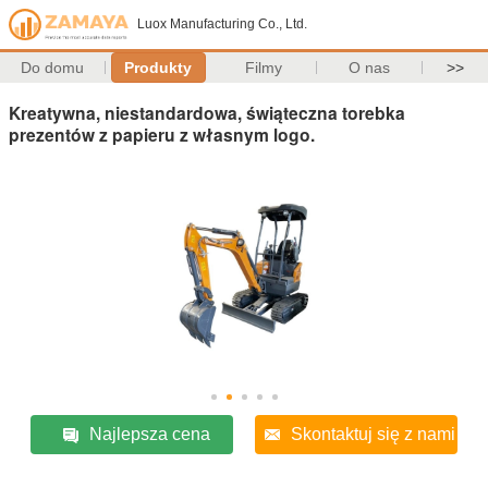
Luox Manufacturing Co., Ltd.
Do domu
Produkty
Filmy
O nas
>>
Kreatywna, niestandardowa, świąteczna torebka
prezentów z papieru z własnym logo.
Najlepsza cena
Skontaktuj się z nami