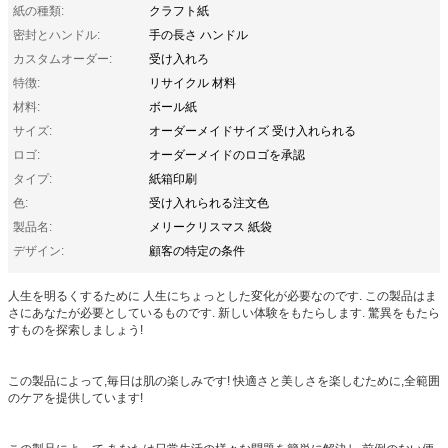
紙の種類:
クラフト紙
密封とハンドル:
手の長さ ハンドル
カスタムオーダー:
受け入れろ
特徴:
リサイクル 材料
材料:
ボール紙
サイズ:
オーダーメイドサイズ 受け入れられる
ロゴ:
オーダーメイドのロゴを承認
タイプ:
紙箱印刷
色:
受け入れられる注文色
製品名:
メリークリスマス 紙袋
デザイン:
顧客の特定の条件
人生を明るくするために 人生にちょっとした変化が必要なのです. この製品はま
さにあなたが必要としているものです. 新しい体験をもたらします. 驚異をもたら
すものを探索しましょう!
この製品によって,毎日は肌の楽しみです! 快適さと美しさを楽しむために,全範囲
のケアを提供しています!